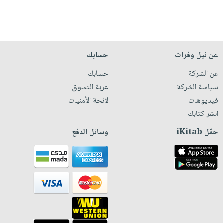
عن نيل وفرات
حسابك
عن الشركة
حسابك
سياسة الشركة
عربة التسوق
فيديوهات
لائحة الأمنيات
انشر كتابك
حمّل iKitab
وسائل الدفع