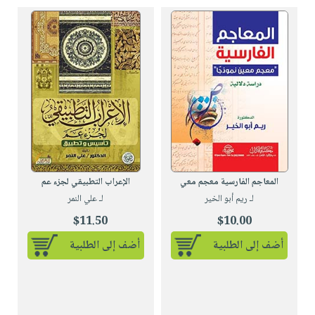
صابون
فيديوهات
عربة
أطفال
أسئلة
التسوق
مناسبات
يتكرر
طرحها
نشرة
الإصدارات
خدمات
نيل
وفرات
انشر
كتابك
المعاجم الفارسية معجم معي
الإعراب التطبيقي لجزء عم
تواصل
لـ ريم أبو الخير
لـ علي النمر
معنا
$11.50
$10.00
أضف إلى الطلبية
أضف إلى الطلبية