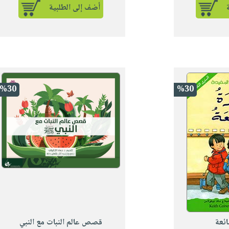
أضف إلى الطلبية
%30
%30
ائعة
قصص عالم النبات مع النبي