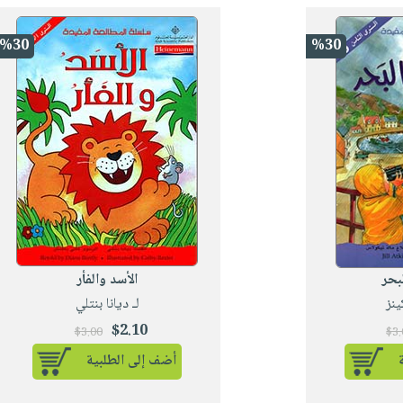
%30
%30
لبحر
الأسد والفأر
ينز
لـ ديانا بنتلي
$2.10
$3.00
$3
أضف إلى الطلبية