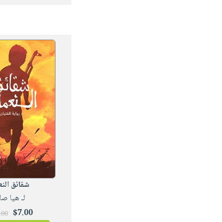
شقائق النع
لـ هيا صا
$7.00
.00