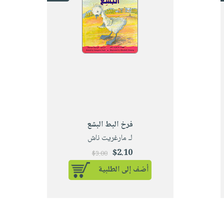
فرخ البط البشع
لـ مارغريت ناش
$2.10
$3.00
أضف إلى الطلبية