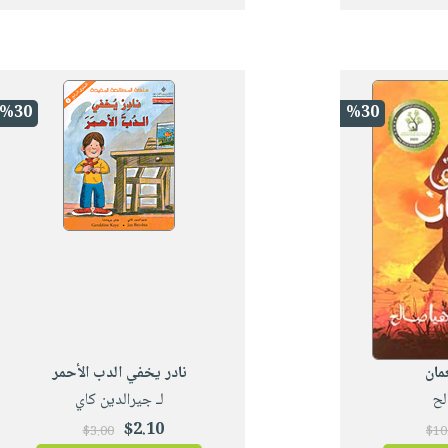
%30
%30
مان
نادر يخفي الدب الأحمر
لح
لـ جيرالدين كاي
$2.10
$3.00
$10