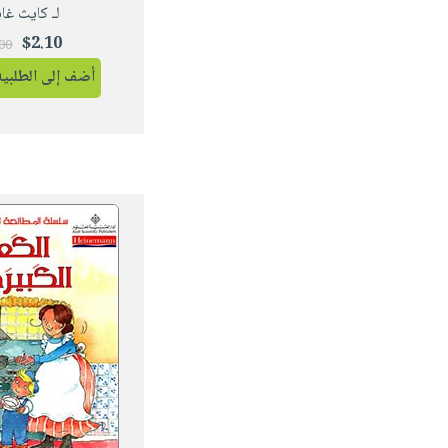
لـ كايث غا
$2.10
.00
أضف إلى الطلبية