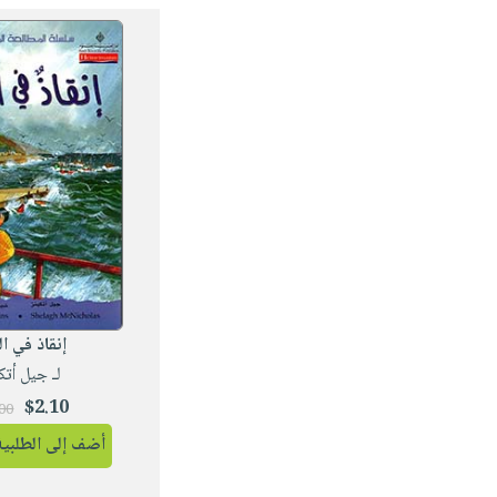
إنقاذ في ا
لـ جيل أتك
$2.10
.00
أضف إلى الطلبية