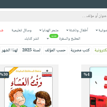
وتية
أطفال وناشئة
متجر الهدايا
وسائل تعليمية
شح
جديد
المطبخ والسفرة
انشر كتابك
كترونية
كتب مصرية
حسب المؤلف
لسنة 2025
لهذا الشهر
%30
%4