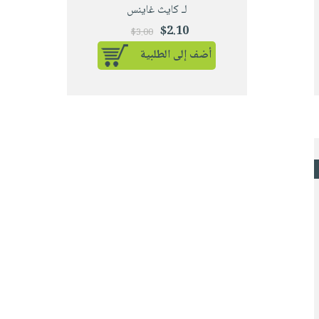
لـ كايث غاينس
$2.10
$3.00
أضف إلى الطلبية