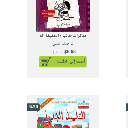
مذكرات طالب ؛ الحقيقة الم
لـ جيف كيني
$6.65
$9.50
أضف إلى الطلبية
%30