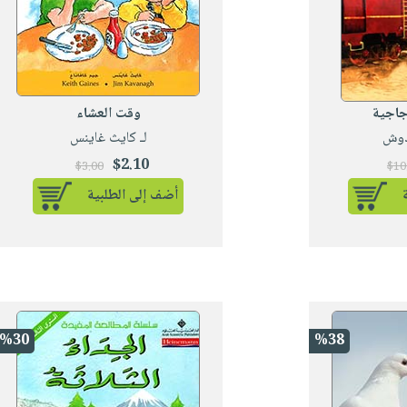
زجاجية
وقت العشاء
عدوش
لـ كايث غاينس
$2.10
$3.00
$10
أضف إلى الطلبية
%30
%38