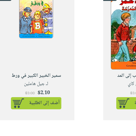
 إلى المد
سمير الخبير الكبير في ورط
 كاي
لـ جيل هاملين
$2.10
$3.00
$3
أضف إلى الطلبية