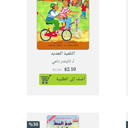
التلميذ الجديد
لـ تايندر دامي
$2.10
$3.00
أضف إلى الطلبية
%30