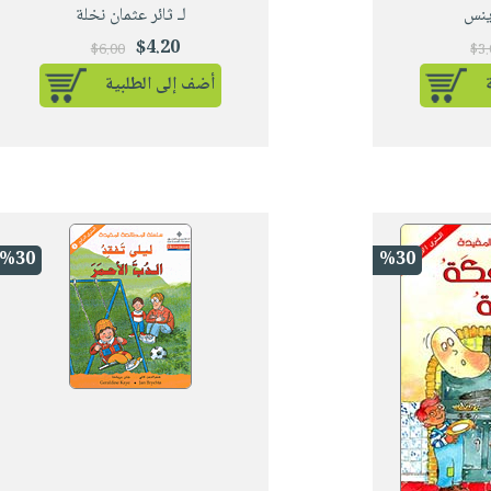
ينس
لـ ثائر عثمان نخلة
$4.20
$6.00
$3
أضف إلى الطلبية
%30
%30