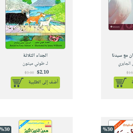
 مع سيدنا
الجداء الثلاثة
الجابري
لـ طوني ميتون
$2.10
$3.00
$16
أضف إلى الطلبية
%30
%30