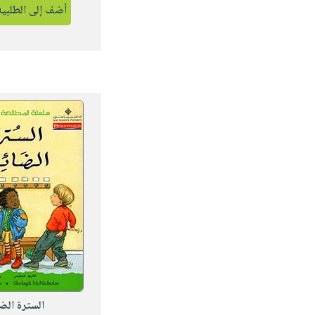
أضف إلى الطلبية
السترة الض