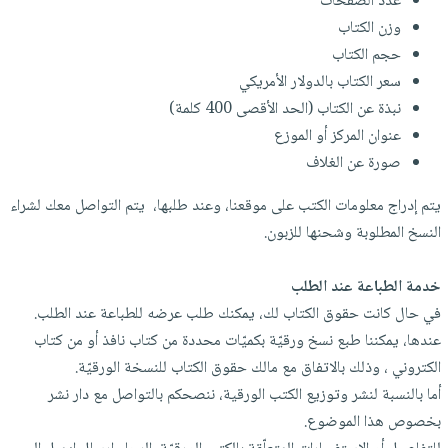
عدد الصفحات
العناية
الأكثر
شحن
أدوات
وزن الكتاب
بالأسنان
مبيعاً
مجاني
المائدة
حجم الكتاب
الحمية
العودة
بنود
سعر الكتاب بالدولار الأمريكي
الأوعية
والتغذية
للمدارس
مختارة
نبذة عن الكتاب (الحد الأقصى 400 كلمة)
والتخزين
اشتراكات
اكسسوارات
عنوان المركز أو الموزع
أدوات
كتب
كل
صورة عن الغلاف
بحث
المطبخ
الاشتراكات
اكسسوارات
متقدم
يتم إدراج معلومات الكتب على موقعنا، وعند طلبها، يتم التواصل معك لشراء
منزلية
صندوق
النسخ المطلوبة وشحنها للزبون.
القراءة
اكسسوارات
iKitab
ملابس
نيل
خدمة الطباعة عند الطلب
بلا
مطرزات
وفرات
في حال كانت حقوق الكتاب لك، يمكنك طلب عرضه للطباعة عند الطلب.
حدود
حقائب
عندها، يمكننا طبع نسخ ورقيّة بكميّات محددة من كتاب نافذ أو من كتاب
عن
حسابك
حلي
الكتروني ، وذلك بالاتفاق مع مالك حقوق الكتاب للنسخة الورقيّة.
الشركة
أما بالنسبة لنشر وتوزيع الكتب الورقية، ننصحكم بالتواصل مع دار نشر
عناية
لائحة
سياسة
بخصوص هذا الموضوع.
بالذات
الأمنيات
الشركة