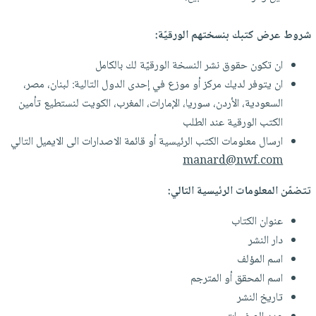
إختياراتنا
تعليمية
أسئلة
إختياراتنا
المواضيع
iKitab
يتكرر
شروط عرض كتبك بنسختهم الورقيّة:
كتب
بلا
الأكثر
طرحها
أكاديمية
الصحة
حدود
مبيعاً
ان تكون حقوق نشر النسخة الورقيّة لك بالكامل
تحميل
والعناية
صندوق
أسئلة
وسائل
ان يتوفر لديك مركز أو موزع في إحدى الدول التالية: لبنان، مصر،
masmu3
الشخصية
القراءة
يتكرر
تعليمية
السعودية، الأردن، سوريا، الإمارات، المغرب، الكويت لنستطيع تأمين
على
جديد
English
طرحها
الكتب الورقية عند الطلب
صندوق
Android
books
الكل
ارسال معلومات الكتب الرئيسية أو قائمة الاصدارات الى الايميل التالي
تحميل
القراءة
تحميل
manard@nwf.com
iKitab
أجهزة
جوائز
المطبخ
masmu3
على
العناية
والسفرة
على
تتضمّن المعلومات الرئيسية التالي:
Android
جديد
الشخصية
Apple
تحميل
عنوان الكتاب
العناية
الكل
iKitab
دار النشر
وتصفيف
أواني
متجر
على
اسم المؤلف
الشعر
الطهي
الهدايا
Apple
اسم المحقق أو المترجم
العناية
أدوات
تاريخ النشر
بالجسم
أقسام
الخبز