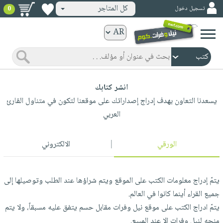
كل المتاجر
تسجيل دخول
0
كتب
ورقية
المواضيع
صدر
كتب
حديثاً
انشر كتابك
الكترونية
يسعدنا التعاون بهدف إدراج إصداراتك على موقعنا لتكون في متناول القارئ
الأكثر
الصفحة
العربي
مبيعاً
الرئيسية
كتب
جوائز
صدر
صوتية
الورقي
|
الالكتروني
شحن
حديثاً
الصفحة
مخفض
الأكثر
الرئيسية
عروض
أطفال
مبيعاً
يتمّ إدراج معلومات الكتب على الموقع ويتم شراؤها عند الطلب وتوصيلها إلى
masmu3
خاصة
وناشئة
جميع القراء أينما كانوا في العالم.
كتب
بلا
صفحات
يتمّ ادراج الكتب على موقع نيل وفرات مقابل حسم يتفق عليه مسبقاً، ولا يتم
مجانية
الصفحة
وسائل
حدود
مشوقة
منحه لنيل وفرات الا عند المبيع.
الرئيسية