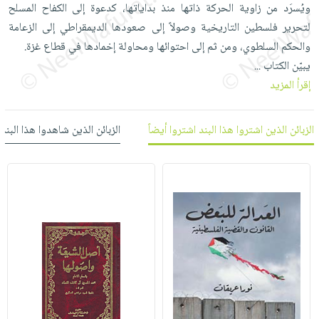
العناية
الأكثر
ويُسرَد من زاوية الحركة ذاتها منذ بداياتها، كدعوة إلى الكفاح المسلح
شحن
أدوات
بالأسنان
مبيعاً
لتحرير فلسطين التاريخية وصولاً إلى صعودها الديمقراطي إلى الزعامة
مجاني
المائدة
والحكم السلطوي، ومن ثم إلى احتوائها ومحاولة إخمادها في قطاع غزة.
الحمية
العودة
بنود
الأوعية
يبيّن الكتاب
...
والتغذية
للمدارس
مختارة
والتخزين
اشتراكات
إقرأ المزيد
اكسسوارات
أدوات
كتب
كل
بحث
المطبخ
الاشتراكات
الزبائن الذين اشتروا هذا البند اشتروا أيضاً
الزبائن الذين شاهدوا هذا البند
اكسسوارات
متقدم
منزلية
صندوق
القراءة
اكسسوارات
iKitab
ملابس
نيل
بلا
مطرزات
وفرات
حدود
حقائب
عن
حسابك
حلي
الشركة
عناية
لائحة
سياسة
بالذات
الأمنيات
الشركة