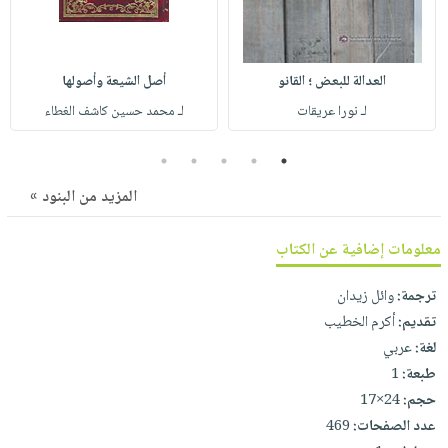
صابون
فيديوهات
عربة
أطفال
أسئلة
التسوق
مناسبات
يتكرر
العدالة للبعض ؛ القانو
أصل الشيعة وأصولها
طرحها
نشرة
لـ نورا عريقات
لـ محمد حسين كاشف الغطاء
الإصدارات
خدمات
نيل
5
4
3
2
1
وفرات
المزيد من البنود »
انشر
كتابك
معلومات إضافية عن الكتاب
تواصل
ترجمة:
وائل زيدان
معنا
تقديم:
أكرم الخطيب
لغة:
عربي
طبعة:
1
حجم:
24×17
عدد الصفحات:
469