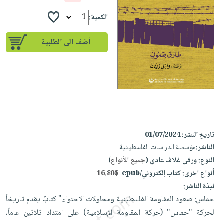
إختياراتنا
تعليمية
أسئلة
إختياراتنا
المواضيع
iKitab
الكمية:
يتكرر
كتب
بلا
الأكثر
طرحها
أكاديمية
الصحة
أضف الى الطلبية
حدود
مبيعاً
تحميل
والعناية
صندوق
أسئلة
إختياراتنا
masmu3
الشخصية
القراءة
يتكرر
وسائل
على
جديد
English
طرحها
تعليمية
Android
books
الكل
تحميل
صندوق
تحميل
iKitab
أجهزة
القراءة
المطبخ
masmu3
على
العناية
والسفرة
على
جوائز
تاريخ النشر:
01/07/2024
Android
جديد
الشخصية
Apple
الناشر:
مؤسسة الدراسات الفلسطينية
تحميل
العناية
النوع:
ورقي غلاف عادي (
جميع الأنواع
)
الكل
iKitab
وتصفيف
أنواع اخرى:
كتاب إلكتروني/epub
16.80$
أواني
متجر
على
الشعر
نبذة الناشر:
الطهي
الهدايا
Apple
العناية
حماس: صعود المقاومة الفلسطينية ومحاولات الاحتواء" كتابٌ يقدم تاريخاً
أدوات
بالجسم
أقسام
لحركة "حماس" (حركة المقاومة الإسلامية) على امتداد ثلاثين عاماً،
الخبز