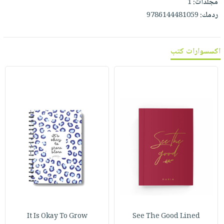
مجلدات:
1
ردمك:
9786144481059
اكسسوارات كتب
It Is Okay To Grow
See The Good Lined