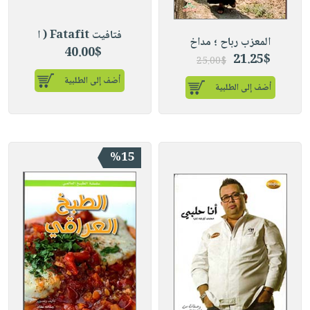
فتافيت Fatafit ( ا
المعزب رباح ؛ مداخ
40.00$
21.25$
25.00$
أضف إلى الطلبية
أضف إلى الطلبية
%15