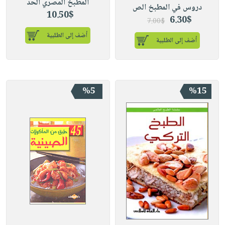
المطبخ المصري الحد
دروس في المطبخ الص
10.50$
6.30$
7.00$
أضف إلى الطلبية
أضف إلى الطلبية
%5
%15