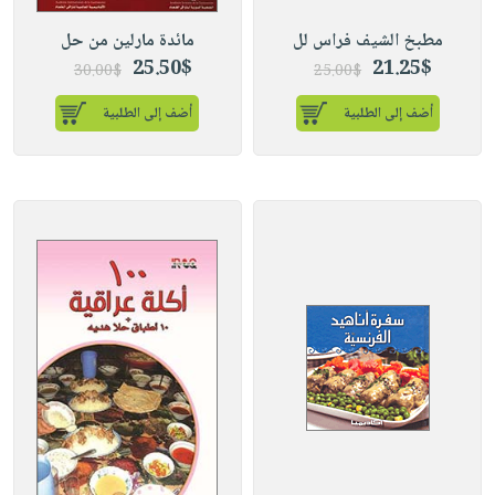
مطبخ الشيف فراس لل
مائدة مارلين من حل
25.50$
21.25$
30.00$
25.00$
أضف إلى الطلبية
أضف إلى الطلبية