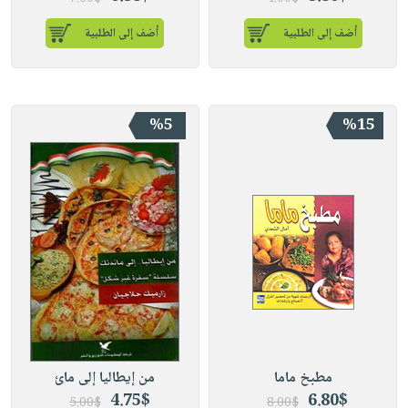
أضف إلى الطلبية
أضف إلى الطلبية
%5
%15
مطبخ ماما
من إيطاليا إلى مائ
4.75$
6.80$
5.00$
8.00$