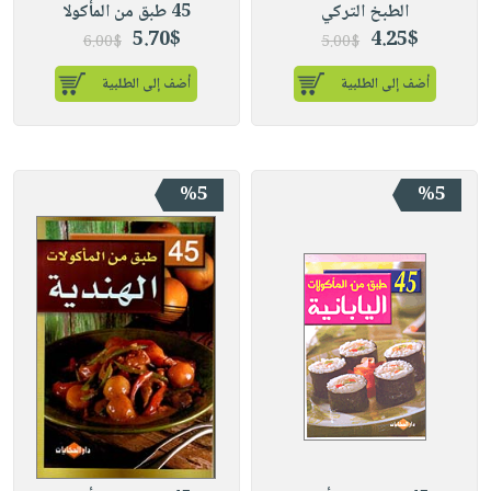
الطبخ التركي
45 طبق من المأكولا
5.70$
4.25$
6.00$
5.00$
أضف إلى الطلبية
أضف إلى الطلبية
%5
%5