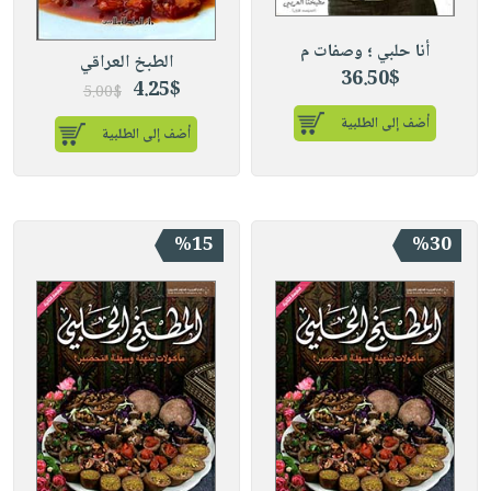
أنا حلبي ؛ وصفات م
الطبخ العراقي
36.50$
4.25$
5.00$
أضف إلى الطلبية
أضف إلى الطلبية
%15
%30