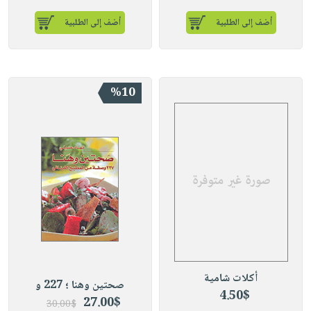
أضف إلى الطلبية
أضف إلى الطلبية
%10
أكلات شامية
صحتين وهنا ؛ 227 و
4.50$
27.00$
30.00$