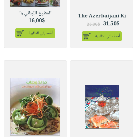
المطبخ اللبناني وا
The Azerbaijani Ki
16.00$
31.50$
35.00$
أضف إلى الطلبية
أضف إلى الطلبية