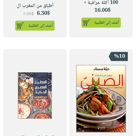
100 أكلة عراقية +
أطباق من المغرب ال
16.00$
6.30$
7.00$
أضف إلى الطلبية
أضف إلى الطلبية
%10