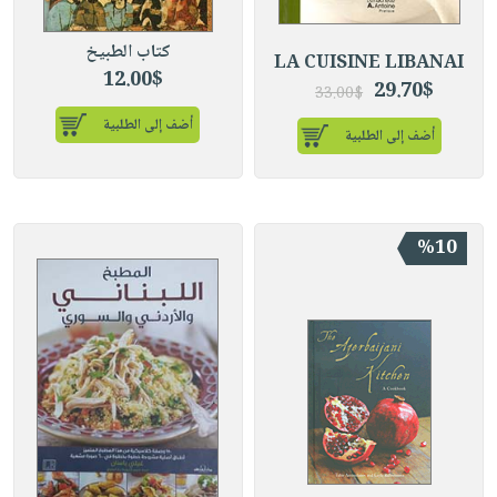
صابون
فيديوهات
عربة
أطفال
كتاب الطبيخ
أسئلة
التسوق
LA CUISINE LIBANAI
مناسبات
12.00$
يتكرر
29.70$
33.00$
طرحها
نشرة
أضف إلى الطلبية
أضف إلى الطلبية
الإصدارات
خدمات
نيل
وفرات
انشر
%10
كتابك
تواصل
معنا