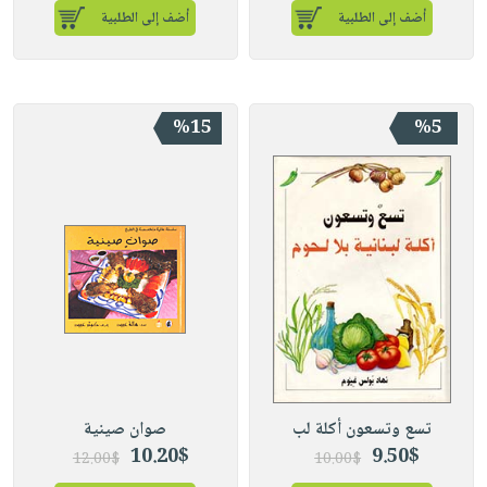
أضف إلى الطلبية
أضف إلى الطلبية
%15
%5
تسع وتسعون أكلة لب
صوان صينية
10.20$
9.50$
12.00$
10.00$