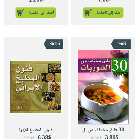
14.00$
7.00$
أضف إلى الطلبية
أضف إلى الطلبية
%15
%5
30 طبق مختلف من ال
فنون المطبخ الإيرا
6.38$
3.80$
7.50$
4.00$