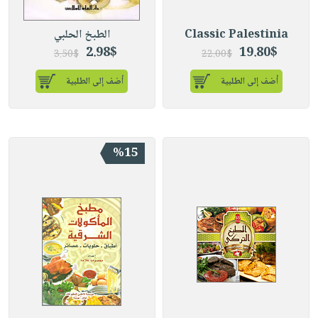
Classic Palestinia
الطبخ الحلبي
2.98$
19.80$
3.50$
22.00$
أضف إلى الطلبية
أضف إلى الطلبية
%15