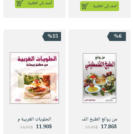
أضف إلى الطلبية
أضف إلى الطلبية
%15
%6
من روائع الطبخ الف
الحلويات الغربية م
11.90$
17.86$
14.00$
19.00$