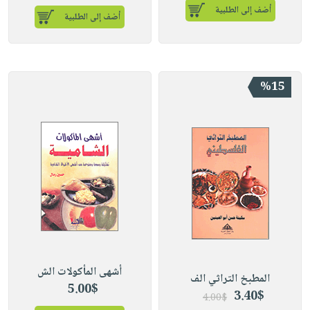
أضف إلى الطلبية
أضف إلى الطلبية
%15
أشهى المأكولات الش
المطبخ التراثي الف
5.00$
3.40$
4.00$