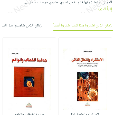
الديني، وتمتاز بأنها تقع ضمن نسيج عضوي موحد، بعضها
...
العناية
الأكثر
شحن
أدوات
إقرأ المزيد
بالأسنان
مبيعاً
مجاني
المائدة
الحمية
العودة
بنود
الأوعية
والتغذية
للمدارس
الزبائن الذين اشتروا هذا البند اشتروا أيضاً
الزبائن الذين شاهدوا هذا البند
مختارة
والتخزين
اشتراكات
اكسسوارات
أدوات
كتب
كل
بحث
المطبخ
الاشتراكات
اكسسوارات
متقدم
منزلية
صندوق
القراءة
اكسسوارات
iKitab
ملابس
نيل
بلا
مطرزات
وفرات
حدود
حقائب
عن
حسابك
حلي
الشركة
عناية
لائحة
سياسة
بالذات
الأمنيات
الشركة
الاستقراء والمنطق الذا
جدلية الخطاب والواقع