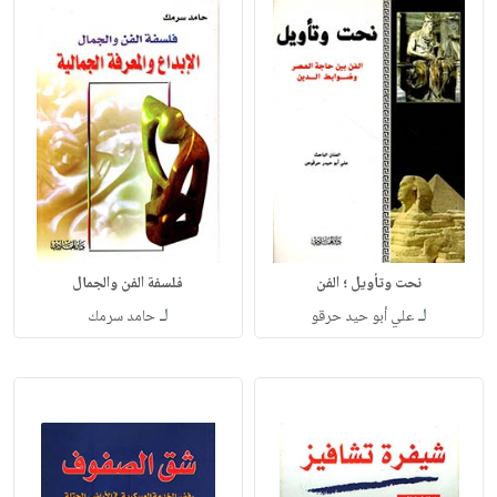
نحت وتأويل ؛ الفن
فلسفة الفن والجمال
لـ
لـ
علي أبو حيد حرقو
حامد سرمك