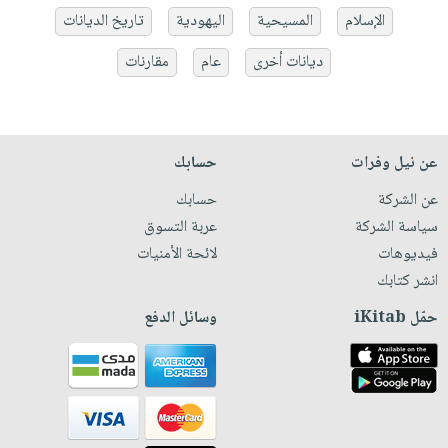
الإسلام
المسيحية
اليهودية
تاريخ الديانات
ديانات أخرى
عام
مقارنات
عن نيل وفرات
حسابك
عن الشركة
حسابك
سياسة الشركة
عربة التسوق
فيديوهات
لائحة الأمنيات
انشر كتابك
حمّل iKitab
وسائل الدفع