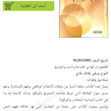
إختياراتنا
تعليمية
أسئلة
إختياراتنا
أضف الى الطلبية
المواضيع
iKitab
يتكرر
كتب
بلا
الأكثر
طرحها
أكاديمية
الصحة
حدود
مبيعاً
تحميل
والعناية
صندوق
أسئلة
إختياراتنا
masmu3
الشخصية
القراءة
يتكرر
وسائل
على
جديد
English
طرحها
تعليمية
Android
books
الكل
تحميل
صندوق
تحميل
iKitab
أجهزة
القراءة
المطبخ
masmu3
تاريخ النشر:
01/03/2005
على
العناية
والسفرة
على
جوائز
الناشر:
دار الهادي للطباعة والنشر والتوزيع
Android
جديد
الشخصية
Apple
النوع:
ورقي غلاف عادي
تحميل
العناية
نبذة نيل وفرات:
الكل
iKitab
وتصفيف
يمثل هذا الكتاب حلقة ثانية من حلقات (النظام الواقعي وفهم الإسلام). وهو
أواني
متجر
على
الشعر
يدور حول العلاقة التي تربط مقاصد التشريع بالواقع، وذلك كتتمة لما بدا
الطهي
الهدايا
Apple
العناية
في كتاب (جدلية الخطاب والواقع).
أدوات
بالجسم
أقسام
وتدور بحوث الكتاب على جملة من القضايا التي لها علاقة بفهم النص
الخبز