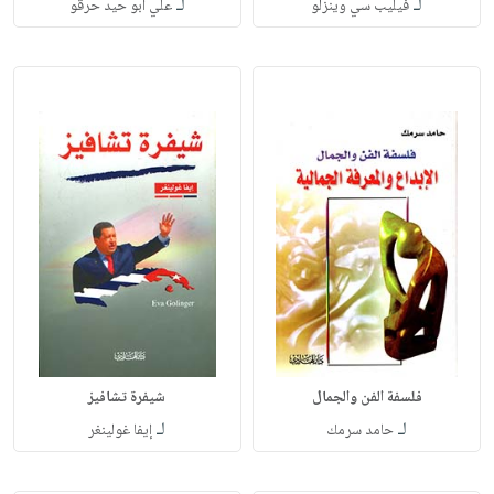
لـ
لـ
فيليب سي وينزلو
علي أبو حيد حرقو
فلسفة الفن والجمال
شيفرة تشافيز
لـ
لـ
حامد سرمك
إيفا غولينغر