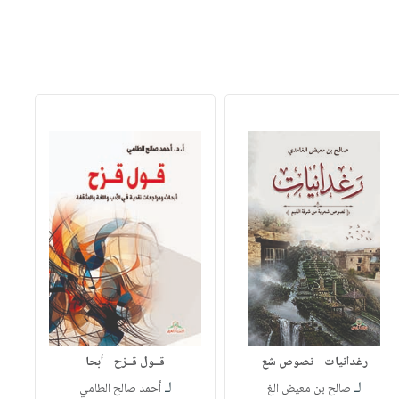
رغدانيات - نصوص شع
قــول قــزح - أبحا
لـ
لـ
صالح بن معيض الغ
أحمد صالح الطامي