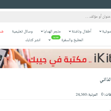
وتية
أطفال وناشئة
متجر الهدايا
وسائل تعليمية
شح
جديد
المطبخ والسفرة
انشر كتابك
لذاتي
قات:
0
المرتبة:
24,560