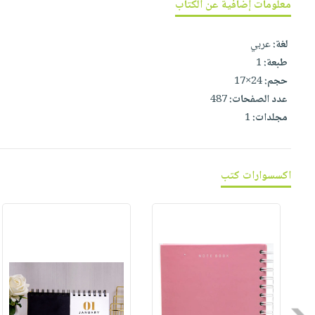
معلومات إضافية عن الكتاب
صابون
فيديوهات
عربة
أطفال
أسئلة
التسوق
لغة:
عربي
مناسبات
يتكرر
طبعة:
1
طرحها
نشرة
حجم:
24×17
الإصدارات
خدمات
عدد الصفحات:
487
نيل
مجلدات:
1
وفرات
انشر
كتابك
اكسسوارات كتب
تواصل
معنا