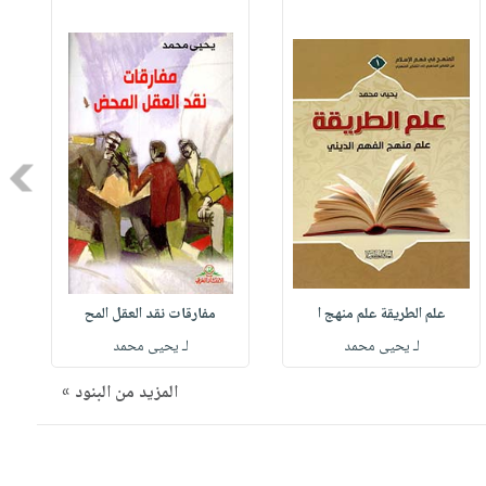
Next
علم الطريقة علم منهج ا
مفارقات نقد العقل المح
لـ يحيى محمد
لـ يحيى محمد
المزيد من البنود »