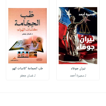
نيران جوفاء
طب الحجامة 'كاسات الهو
لـ سميرة أحمد
لـ غسان جعفر