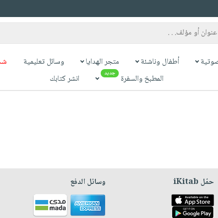
وتية
أطفال وناشئة
متجر الهدايا
وسائل تعليمية
شح
جديد
المطبخ والسفرة
انشر كتابك
حمّل iKitab
وسائل الدفع