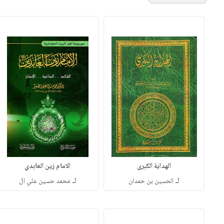
الهداية الكبرى
الامام زين العابدي
لـ
لـ
الحسين بن حمدان
محمد حسين علي ال