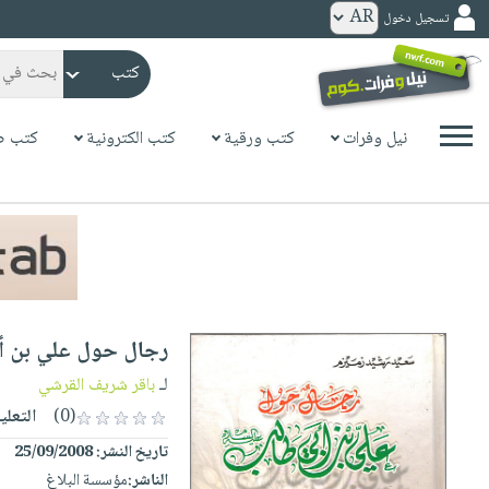
تسجيل دخول
كتب
ورقية
المواضيع
نيل وفرات
كتب ورقية
كتب الكترونية
كتب ص
صدر
كتب
حديثاً
الكترونية
الأكثر
الصفحة
مبيعاً
الرئيسية
كتب
جوائز
صدر
صوتية
شحن
حديثاً
الصفحة
رجال حول علي بن أب
مخفض
الأكثر
الرئيسية
عروض
أطفال
لـ
باقر شريف القرشي
مبيعاً
masmu3
خاصة
وناشئة
(0)
التعلي
كتب
بلا
صفحات
تاريخ النشر:
25/09/2008
مجانية
الصفحة
وسائل
حدود
مشوقة
الناشر:
مؤسسة البلاغ
الرئيسية