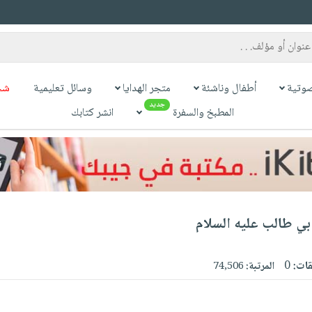
وتية
أطفال وناشئة
متجر الهدايا
وسائل تعليمية
شح
جديد
المطبخ والسفرة
انشر كتابك
ي طالب عليه السلام
قات:
0
المرتبة:
74,506