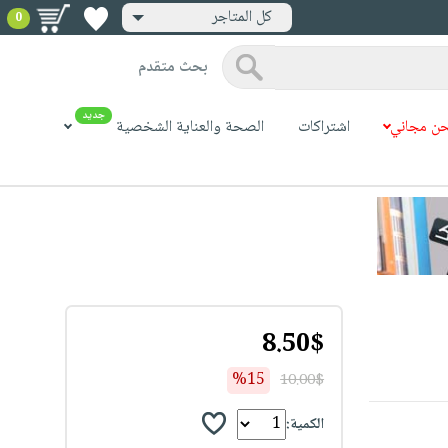
كل المتاجر
0
بحث متقدم
جديد
ن مجاني
اشتراكات
الصحة والعناية الشخصية
8.50$
%15
10.00$
الكمية: