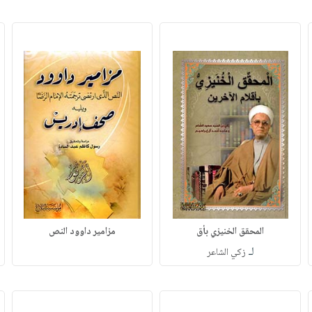
المحقق الخنيزي بأق
مزامير داوود النص
لـ
زكي الشاعر