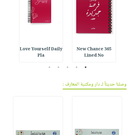
ined
Love Yourself Daily
365 New Chance
Cus
Pla
Lined No
5
4
3
2
1
وصلنا حديثاً لـ دار ومكتبة المعارف :