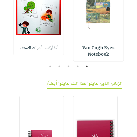
Van Cogh Eyes
أنا أركب - أدوات الاستف
 1
Notebook
5
4
3
2
1
الزبائن الذين عاينوا هذا البند عاينوا أيضاً: