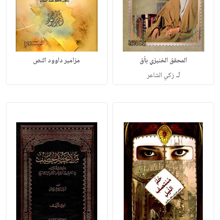
المحقق الخنيزي بأق
مزامير داوود النص
لـ
زكي الشاعر