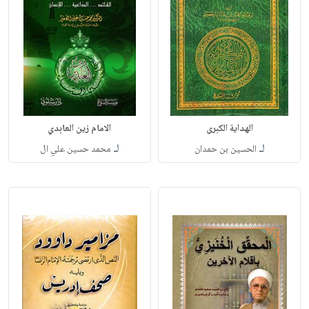
الهداية الكبرى
الامام زين العابدي
لـ
لـ
الحسين بن حمدان
محمد حسين علي ال