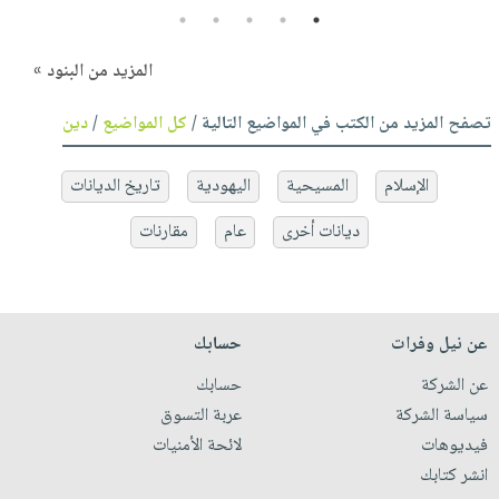
5
4
3
2
1
المزيد من البنود »
تصفح المزيد من الكتب في المواضيع التالية /
كل المواضيع
/
دين
الإسلام
المسيحية
اليهودية
تاريخ الديانات
ديانات أخرى
عام
مقارنات
عن نيل وفرات
حسابك
عن الشركة
حسابك
سياسة الشركة
عربة التسوق
فيديوهات
لائحة الأمنيات
انشر كتابك