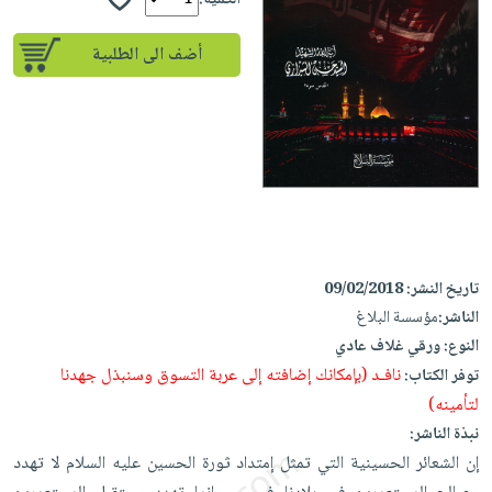
الكمية:
إختياراتنا
تعليمية
أسئلة
إختياراتنا
المواضيع
iKitab
يتكرر
أضف الى الطلبية
كتب
بلا
الأكثر
طرحها
أكاديمية
الصحة
حدود
مبيعاً
تحميل
والعناية
صندوق
أسئلة
إختياراتنا
masmu3
الشخصية
القراءة
يتكرر
وسائل
على
جديد
English
طرحها
تعليمية
Android
books
الكل
تحميل
صندوق
تحميل
iKitab
أجهزة
القراءة
المطبخ
masmu3
على
العناية
والسفرة
تاريخ النشر:
09/02/2018
على
جوائز
Android
جديد
الشخصية
الناشر:
مؤسسة البلاغ
Apple
تحميل
النوع:
ورقي غلاف عادي
العناية
الكل
iKitab
نافـد (بإمكانك إضافته إلى عربة التسوق وسنبذل جهدنا
توفر الكتاب:
وتصفيف
أواني
متجر
على
لتأمينه)
الشعر
الطهي
الهدايا
Apple
نبذة الناشر:
العناية
أدوات
إن الشعائر الحسينية التي تمثل إمتداد ثورة الحسين عليه السلام لا تهدد
بالجسم
أقسام
الخبز