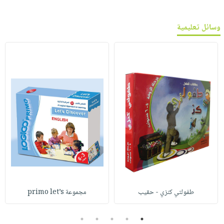
وسائل تعليمية
طفولتي كنزي - حقيب
مجموعة primo let’s
5
4
3
2
1