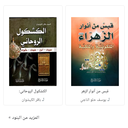
قبس من أنوار الزهر
الكشكول الروحاني:
لـ
لـ
يوسف حلو الناجي
باقر الكيشوان
المزيد من البنود »