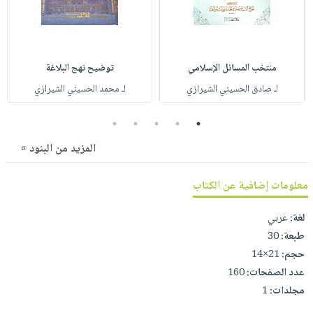
صابون
فيديوهات
عربة
أطفال
أسئلة
التسوق
مناسبات
يتكرر
منتخب المسائل الإسلامي
توضيح نهج البلاغة
طرحها
نشرة
لـ صادق الحسيني الشيرازي
لـ محمد الحسيني الشيرازي
الإصدارات
خدمات
نيل
5
4
3
2
1
وفرات
المزيد من البنود »
انشر
كتابك
معلومات إضافية عن الكتاب
تواصل
معنا
لغة:
عربي
طبعة:
30
حجم:
21×14
عدد الصفحات:
160
مجلدات:
1