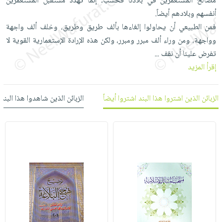
مصالح المستعمرين في بلادنا فحسب، إنما تهدد مستقبل المستعمرين
العناية
الأكثر
شحن
أدوات
أنفسهم وبلادهم أيضاً.
بالأسنان
مبيعاً
مجاني
المائدة
فمن الطبيعي أن يحاولوا إلغاءها بألف طريق وطريق، وخلف ألف واجهة
الحمية
العودة
وواجهة، ومن وراء ألف مبرر ومبرر، ولكن هذه الإرادة الإستعمارية القوية لا
بنود
الأوعية
والتغذية
للمدارس
تفرض علينا أن نقف
مختارة
...
والتخزين
اشتراكات
اكسسوارات
إقرأ المزيد
أدوات
كتب
كل
بحث
المطبخ
الاشتراكات
اكسسوارات
متقدم
الزبائن الذين اشتروا هذا البند اشتروا أيضاً
الزبائن الذين شاهدوا هذا البند
منزلية
صندوق
القراءة
اكسسوارات
iKitab
ملابس
نيل
بلا
مطرزات
وفرات
حدود
حقائب
عن
حسابك
حلي
الشركة
عناية
لائحة
سياسة
بالذات
الأمنيات
الشركة