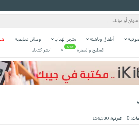
وتية
أطفال وناشئة
متجر الهدايا
وسائل تعليمية
شح
جديد
المطبخ والسفرة
انشر كتابك
قات:
0
المرتبة:
154,330