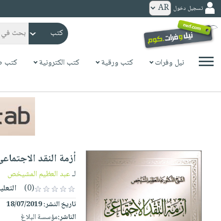
تسجيل دخول
كتب
ورقية
المواضيع
نيل وفرات
كتب ورقية
كتب الكترونية
كتب ص
صدر
كتب
حديثاً
الكترونية
الأكثر
الصفحة
مبيعاً
الرئيسية
كتب
جوائز
صدر
صوتية
شحن
حديثاً
الصفحة
أزمة النقد الاجتماعي
مخفض
الأكثر
الرئيسية
عروض
أطفال
لـ
عبد العظيم المشيخص
مبيعاً
masmu3
خاصة
وناشئة
(0)
التعلي
كتب
بلا
صفحات
تاريخ النشر:
18/07/2019
مجانية
الصفحة
وسائل
حدود
مشوقة
الناشر:
مؤسسة البلاغ
الرئيسية