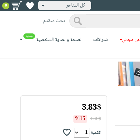
كل المتاجر
0
بحث متقدم
جديد
ن مجاني
اشتراكات
الصحة والعناية الشخصية
3.83$
%15
4.50$
الكمية: