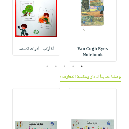
Van Cogh Eyes
أنا أركب - أدوات الاستف
 1
Notebook
5
4
3
2
1
وصلنا حديثاً لـ دار ومكتبة المعارف :