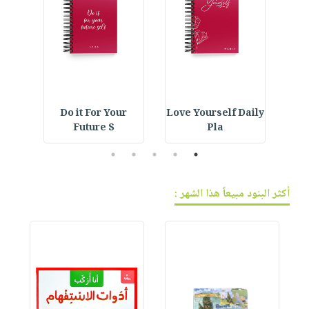
فيديوهات
صابون
عربة
أسئلة
التسوق
أطفال
يتكرر
مناسبات
طرحها
نشرة
الإصدارات
خدمات
نيل
IVE
Do it For Your
Love Yourself Daily
Car
وفرات
Future S
Pla
انشر
5
4
3
2
1
كتابك
تواصل
أكثر البنود مبيعاً هذا الشهر :
معنا