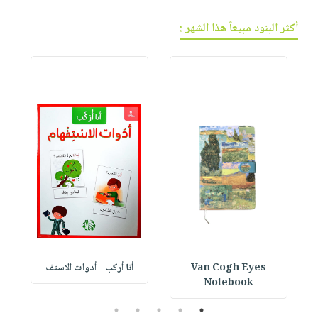
أكثر البنود مبيعاً هذا الشهر :
Van Cogh Eyes
أنا أركب - أدوات الاستف
 1
Notebook
5
4
3
2
1