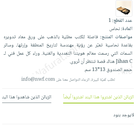
العناية
الأكثر
شحن
أدوات
بالأسنان
مبيعاً
مجاني
المائدة
عدد القطع:
1
الحمية
العودة
بنود
الأوعية
المادة:
نحاس
والتغذية
للمدارس
مختارة
والتخزين
اشتراكات
مواصفات المنتج:
فاصلة
للكتب
مطلية
بالذهب
على
ورق
معاد
تدويره
اكسسوارات
أدوات
بقاعدة
نحاسية
تعبّر
عن
رؤية
مهندسة
لتاريخ
المنطقة
وإرثها،
وسائر
كتب
كل
بحث
المطبخ
السمات
التي
رسمت
معالم
هويتنا
التعددية
والغنية.
وراء
كل
عمل
فني
لـ
الاشتراكات
اكسسوارات
متقدم
C
Jihan
هناك
قصة
تنتظر
أن
تُروى.
منزلية
صندوق
حجم
الصندوق
13*13
سم.
القراءة
اكسسوارات
info@nwf.com
لطلب كميّة كبيرة، الرجاء التواصل معنا على
نيل
iKitab
ملابس
وفرات
بلا
مطرزات
الزبائن الذين اشتروا هذا البند اشتروا أيضاً
الزبائن الذين شاهدوا هذا البند
حدود
عن
حقائب
حسابك
الشركة
حلي
لايوجد بنود
لائحة
سياسة
عناية
الأمنيات
الشركة
بالذات