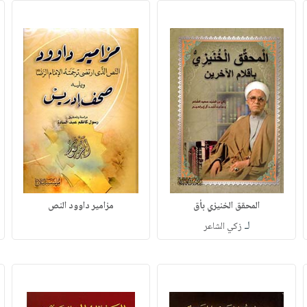
المحقق الخنيزي بأق
مزامير داوود النص
لـ
زكي الشاعر