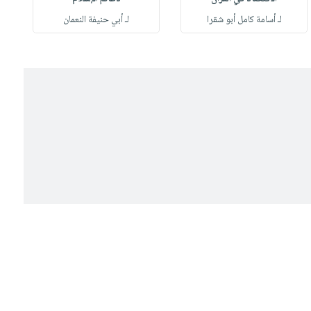
لـ أسامة كامل أبو شقرا
لـ أبي حنيفة النعمان