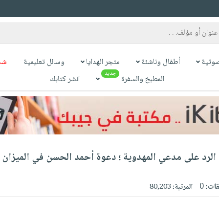
وتية
أطفال وناشئة
متجر الهدايا
وسائل تعليمية
شح
جديد
المطبخ والسفرة
انشر كتابك
الرد على مدعي المهدوية ؛ دعوة أحمد الحسن في الميزان
قات:
0
المرتبة:
80,203