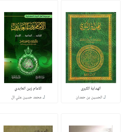
الهداية الكبرى
الامام زين العابدي
لـ
لـ
الحسين بن حمدان
محمد حسين علي ال