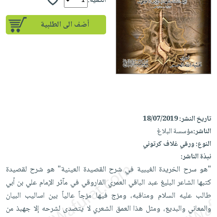
إختياراتنا
الكمية:
تعليمية
أسئلة
إختياراتنا
المواضيع
iKitab
يتكرر
أضف الى الطلبية
كتب
بلا
الأكثر
طرحها
أكاديمية
الصحة
حدود
مبيعاً
تحميل
والعناية
صندوق
أسئلة
وسائل
masmu3
الشخصية
القراءة
يتكرر
تعليمية
على
جديد
English
طرحها
صندوق
Android
books
الكل
تحميل
القراءة
تحميل
iKitab
أجهزة
جوائز
المطبخ
masmu3
تاريخ النشر:
18/07/2019
على
العناية
والسفرة
على
الناشر:
مؤسسة البلاغ
Android
جديد
الشخصية
Apple
النوع:
ورقي غلاف كرتوني
تحميل
العناية
نبذة الناشر:
الكل
iKitab
وتصفيف
"هو سرح الخريدة الغيبية في شرح القصيدة العينية" هو شرح لقصيدة
أواني
متجر
على
الشعر
كتبها الشاعر البليغ عبد الباقي العمري الفاروقي في مآثر الإمام علي بن أبي
الطهي
الهدايا
Apple
العناية
طالب عليه السلام ومناقبه، ومزج فيها مزجاً عالياً بين اساليب البيان
أدوات
بالجسم
أقسام
والمعاني والبديع، ومثل هذا العمق الشعري لا يتصدى لشرحه إلا جهبذ من
الخبز