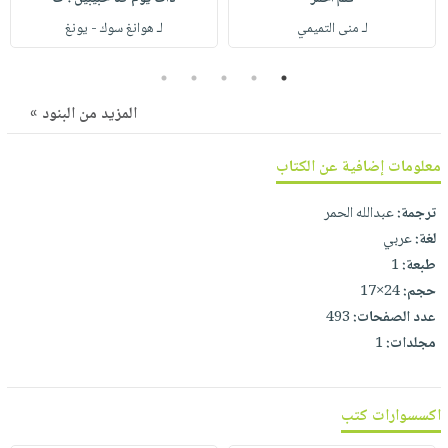
صابون
فيديوهات
لـ منى التميمي
لـ هوانغ سوك - يونغ
عربة
أطفال
أسئلة
التسوق
مناسبات
يتكرر
5
4
3
2
1
طرحها
نشرة
المزيد من البنود »
الإصدارات
خدمات
نيل
معلومات إضافية عن الكتاب
وفرات
ترجمة:
عبدالله الحمر
انشر
لغة:
عربي
كتابك
طبعة:
1
تواصل
حجم:
24×17
معنا
عدد الصفحات:
493
مجلدات:
1
اكسسوارات كتب