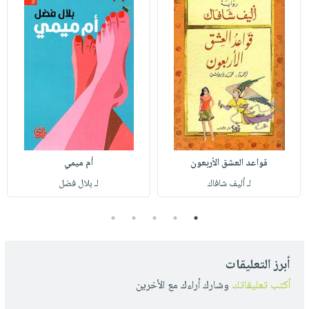
قواعد العشق الأربعون
أم ميمي
لـ أليف شافاك
لـ بلال فضل
5
4
3
2
1
أبرز التعليقات
أكتب تعليقاتك
وشارك أراءك مع الأخرين