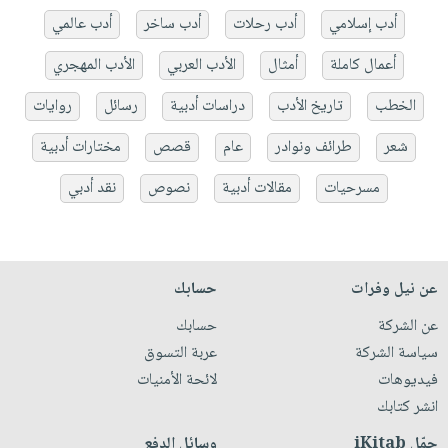
أدب إسلامي
أدب رحلات
أدب ساخر
أدب عالمي
أعمال كاملة
أمثال
الأدب العربي
الأدب المهجري
الخطب
تاريخ الأدب
دراسات أدبية
رسائل
روايات
شعر
طرائف ونوادر
عام
قصص
مختارات أدبية
مسرحيات
مقالات أدبية
نصوص
نقد أدبي
عن نيل وفرات
حسابك
عن الشركة
حسابك
سياسة الشركة
عربة التسوق
فيديوهات
لائحة الأمنيات
انشر كتابك
حمّل iKitab
وسائل الدفع