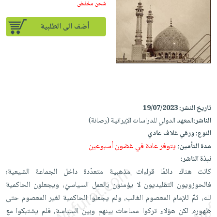
إختياراتنا
تعليمية
شحن مخفض
أسئلة
إختياراتنا
المواضيع
iKitab
يتكرر
كتب
أضف الى الطلبية
بلا
الأكثر
طرحها
أكاديمية
الصحة
حدود
مبيعاً
تحميل
والعناية
صندوق
أسئلة
إختياراتنا
masmu3
الشخصية
القراءة
يتكرر
وسائل
على
جديد
English
طرحها
تعليمية
Android
books
الكل
تحميل
صندوق
تحميل
تاريخ النشر:
19/07/2023
iKitab
أجهزة
القراءة
المطبخ
masmu3
الناشر:
المعهد الدولي للدراسات الإيرانية (رصانة)
على
العناية
والسفرة
على
جوائز
النوع:
ورقي غلاف عادي
Android
جديد
الشخصية
Apple
يتوفر عادة في غضون أسبوعين
مدة التأمين:
تحميل
العناية
الكل
نبذة الناشر:
iKitab
وتصفيف
كانت هناك دائمًا قراءات مذهبية متعدّدة داخل الجماعة الشيعية؛
أواني
متجر
على
الشعر
فالحوزويون التقليديون لا يؤمنون بالعمل السياسيّ، ويجعلون الحاكمية
الطهي
الهدايا
Apple
العناية
لله، ثمّ للإمام المعصوم الغائب، ولم يجعلوا الحاكمية لغير المعصوم حتى
أدوات
بالجسم
أقسام
ظهوره. لكن هؤلاء تركوا مساحات بينهم وبين السياسة، فلم يشتبكوا مع
الخبز