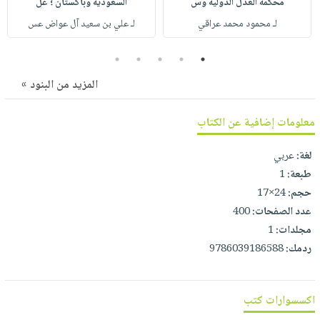
محكمة العدل الدولية وس
السعودية وباكستان ؛ عل
صابون
فيديوهات
عربة
لـ محمود محمد عراقي
لـ علي بن سعيد آل عواض عس
أطفال
أسئلة
التسوق
مناسبات
يتكرر
5
4
3
2
1
طرحها
نشرة
المزيد من البنود »
الإصدارات
خدمات
نيل
معلومات إضافية عن الكتاب
وفرات
انشر
لغة:
عربي
كتابك
طبعة:
1
حجم:
24×17
تواصل
عدد الصفحات:
400
معنا
مجلدات:
1
ردمك:
9786039186588
اكسسوارات كتب