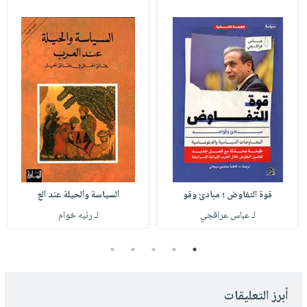
قوة التفاوض ؛ مبادئ وقو
السياسة والحيلة عند الع
لـ عباس عراقجي
لـ رنيه خوام
5
4
3
2
1
أبرز التعليقات