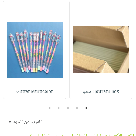
Jouranl Box : صندو
Glitter Multicolor
5
4
3
2
1
المزيد من البنود »