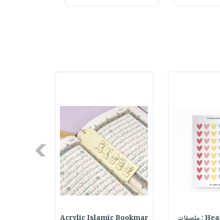
LECTI
Next
ملصقات
Acrylic Islamic Bookmar
حقيبة مسر