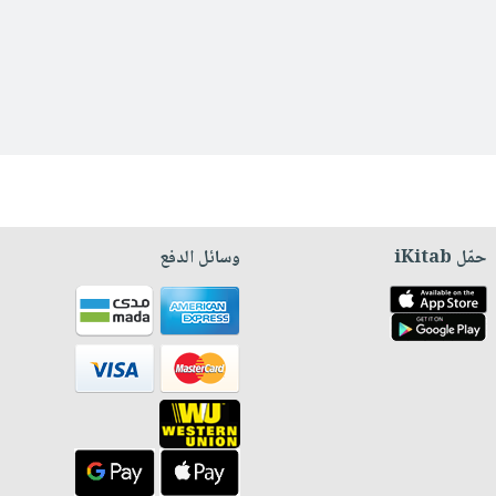
حمّل iKitab
وسائل الدفع