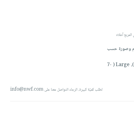
 صورة لتخصيص البند، الرجاء كتابة 'صورة' أو 'image' في المربع أعلاه
م
وصورة
حسب
،
Large
(
7-
info@nwf.com
لطلب كميّة كبيرة، الرجاء التواصل معنا على