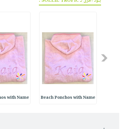
بنود أخرى لـ SOLEIL TROPIC :
Previous
hos with Name
Beach Ponchos with Name
Beach Pon