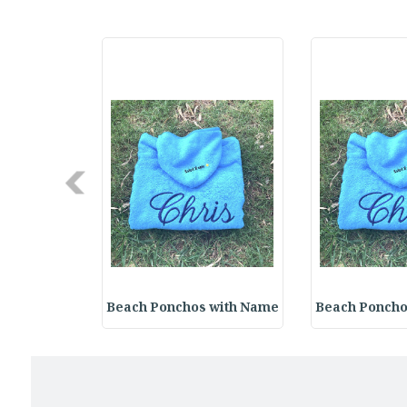
Next
 with Name
Beach Ponchos with Name
Beach Poncho