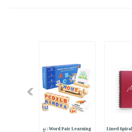
Next
Lined Spira
Word Pair Learning : تع
XCLUSIVE