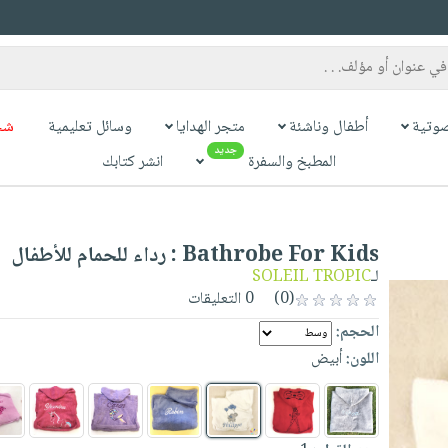
وتية
أطفال وناشئة
متجر الهدايا
وسائل تعليمية
شح
جديد
المطبخ والسفرة
انشر كتابك
Bathrobe For Kids : رداء للحمام للأطفال
لـ
SOLEIL TROPIC
(0)
0 التعليقات
الحجم:
اللون:
أبيض