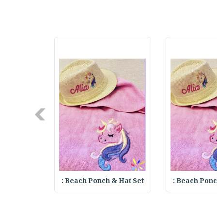
Next
 Hat Set :
Beach Ponch & Hat Set :
Beach Ponch