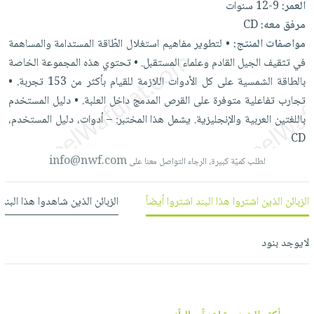
العمر:
9-12 سنوات
العناية
الأكثر
شحن
أدوات
مرفق معه:
CD
بالأسنان
مبيعاً
مجاني
المائدة
مواصفات المنتج:
•
لتطوير
مفاهيم
استغلال
الطّاقة
المستدامة
والمساهمة
الحمية
العودة
بنود
الأوعية
في
تثقيف
الجيل
القادم
وعلماء
المستقبل. •
تحتوي
هذه
المجموعة
الخاصة
والتغذية
للمدارس
مختارة
والتخزين
بالطاقة
الشمسية
على
كل
الأدوات
اللازمة
للقيام
بأكثر
من
153
تجربة. •
اشتراكات
اكسسوارات
أدوات
تجارب
تفاعلية
متوفرة
على
القرص
المدمج
داخل
العلبة. •
دليل
المستخدم
كتب
كل
بحث
المطبخ
باللغتين
العربية
والإنجليزية. يشمل
هذا
المختبر: –
أدوات،
دليل
المستخدم،
الاشتراكات
اكسسوارات
متقدم
CD
منزلية
صندوق
info@nwf.com
لطلب كميّة كبيرة، الرجاء التواصل معنا على
القراءة
اكسسوارات
نيل
iKitab
ملابس
الزبائن الذين اشتروا هذا البند اشتروا أيضاً
الزبائن الذين شاهدوا هذا البند
وفرات
بلا
مطرزات
حدود
عن
حقائب
حسابك
لايوجد بنود
الشركة
حلي
لائحة
سياسة
عناية
الأمنيات
الشركة
بالذات