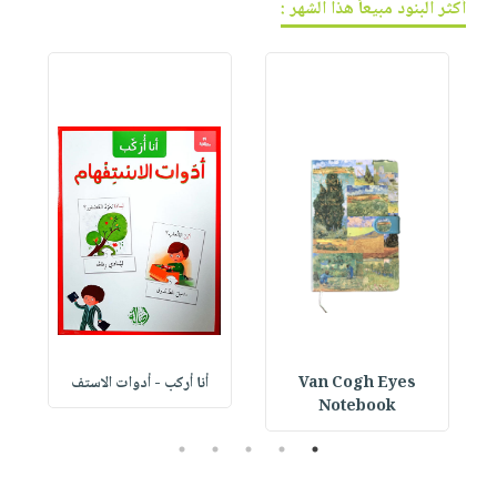
أكثر البنود مبيعاً هذا الشهر :
Van Cogh Eyes
أنا أركب - أدوات الاستف
 1
Notebook
5
4
3
2
1