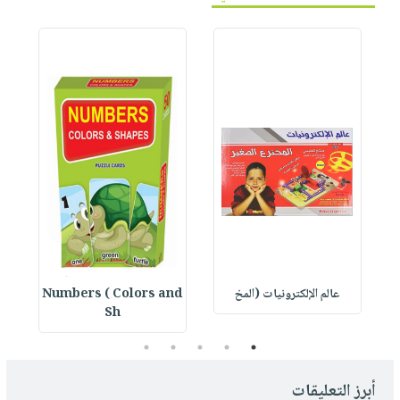
عالم الإلكترونيات (المخ
Numbers ( Colors and
1
Sh
5
4
3
2
1
أبرز التعليقات