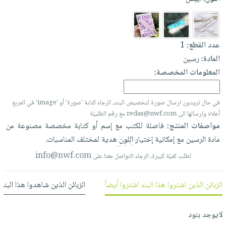
العناية
الأكثر
شحن
أدوات
بالأسنان
مبيعاً
مجاني
المائدة
الحمية
العودة
بنود
الأوعية
عدد القطع:
1
والتغذية
للمدارس
مختارة
والتخزين
المادة:
رسين
اشتراكات
اكسسوارات
أدوات
المعلومات المخصصة:
كتب
كل
بحث
المطبخ
الاشتراكات
اكسسوارات
متقدم
في حال تريدون ارسال صورة لتخصيص البند، الرجاء كتابة 'صورة' أو 'image' في المربع
منزلية
صندوق
أعلاه وارسالها الى redas@nwf.com مع رقم الطلبيّة
القراءة
اكسسوارات
مواصفات المنتج:
فاصلة
للكتب
مع
إسم
أو
كتابة
مخصصة
مصنوعة
من
نيل
iKitab
ملابس
مادة
الرسين
مع
إمكانية
إختيار
اللون
هدية
لمختلف
المناسبات.
وفرات
بلا
مطرزات
info@nwf.com
لطلب كميّة كبيرة، الرجاء التواصل معنا على
حدود
عن
حقائب
حسابك
الشركة
الزبائن الذين اشتروا هذا البند اشتروا أيضاً
الزبائن الذين شاهدوا هذا البند
حلي
لائحة
سياسة
عناية
الأمنيات
الشركة
لايوجد بنود
بالذات