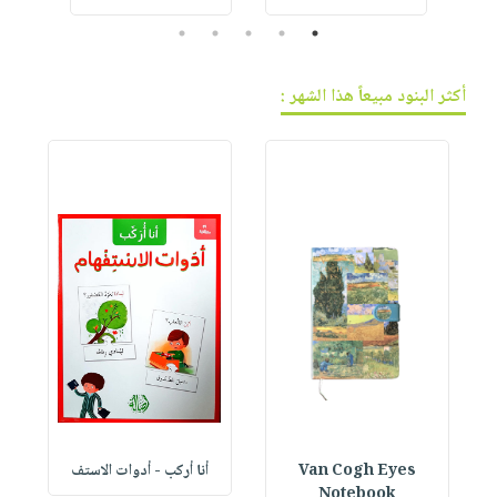
5
4
3
2
1
أكثر البنود مبيعاً هذا الشهر :
Van Cogh Eyes
أنا أركب - أدوات الاستف
 1
Notebook