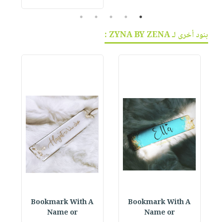
5
4
3
2
1
بنود أخرى لـ ZYNA BY ZENA :
Bookmark With A
Bookmark With A
D
Name or
Name or