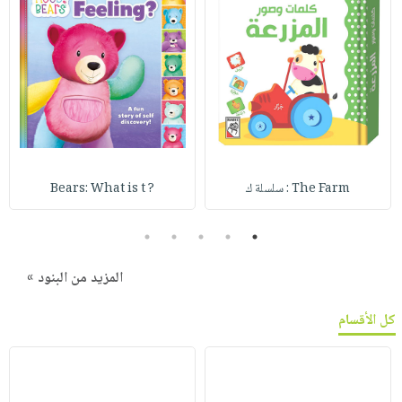
The Farm : سلسلة ك
? Bears: What is t
5
4
3
2
1
المزيد من البنود »
كل الأقسام