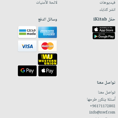
فيديوهات
لائحة الأمنيات
انشر كتابك
حمّل iKitab
وسائل الدفع
تواصل معنا
تواصل معنا
أسئلة يتكرر طرحها
+96171172802
info@nwf.com