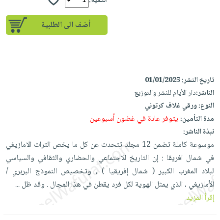
إختياراتنا
الكمية:
تعليمية
أسئلة
إختياراتنا
المواضيع
iKitab
يتكرر
أضف الى الطلبية
كتب
بلا
الأكثر
طرحها
أكاديمية
الصحة
حدود
مبيعاً
تحميل
والعناية
صندوق
أسئلة
إختياراتنا
masmu3
الشخصية
القراءة
يتكرر
وسائل
على
جديد
تاريخ النشر:
01/01/2025
English
طرحها
تعليمية
Android
الناشر:
دار الأيام للنشر والتوزيع
books
الكل
تحميل
صندوق
تحميل
النوع:
ورقي غلاف كرتوني
iKitab
أجهزة
القراءة
المطبخ
masmu3
يتوفر عادة في غضون أسبوعين
مدة التأمين:
على
العناية
والسفرة
على
جوائز
نبذة الناشر:
Android
جديد
الشخصية
Apple
موسوعة كاملة تضمن 12 مجلد تتحدث عن كل ما يخص التراث الامازيغي
تحميل
العناية
في شمال افريقا : إن التاريخ الاجتماعي والحضاري والثقافي والسياسي
الكل
iKitab
وتصفيف
لبلاد المغرب الكبير ( شمال إفريقيا ) ، وتخصيص النموذج البربري /
أواني
متجر
على
الشعر
الأمازيغي ، الذي يمثل الهوية لكل فرد يقطن في هذا المجال . وقد ظل
...
الطهي
الهدايا
Apple
العناية
إقرأ المزيد
أدوات
بالجسم
أقسام
الخبز