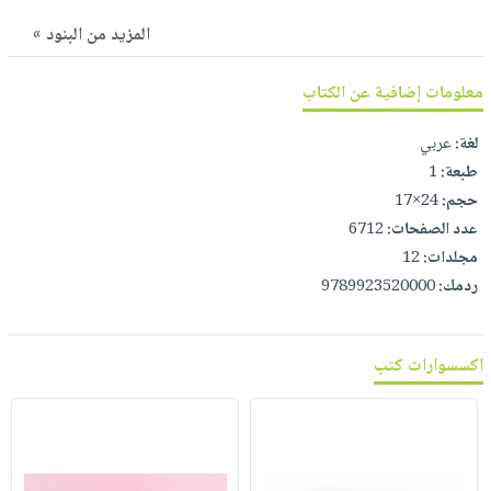
صابون
فيديوهات
عربة
المزيد من البنود »
أطفال
أسئلة
التسوق
مناسبات
يتكرر
معلومات إضافية عن الكتاب
طرحها
نشرة
الإصدارات
لغة:
عربي
خدمات
طبعة:
1
نيل
حجم:
24×17
وفرات
عدد الصفحات:
6712
انشر
مجلدات:
12
كتابك
ردمك:
9789923520000
تواصل
معنا
اكسسوارات كتب