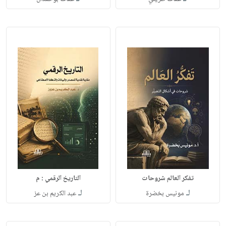
تفكر العالم شروحات
التاريخ الرقمي : م
لـ
لـ
مونيس بخضرة
عبد الكريم بن عز