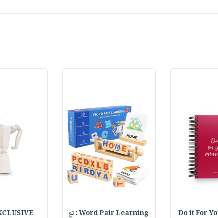
Do it For Y
Word Pair Learning : تع
XCLUSIVE