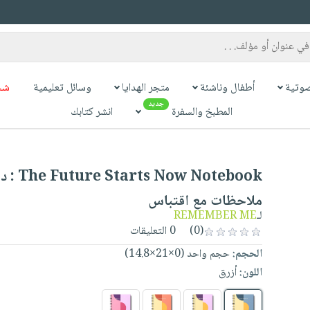
وتية
أطفال وناشئة
متجر الهدايا
وسائل تعليمية
شح
جديد
المطبخ والسفرة
انشر كتابك
Starts Now Notebook
ملاحظات مع اقتباس
لـ
REMEMBER ME
(0)
0 التعليقات
الحجم:
حجم واحد (0×21×14.8)
اللون:
أزرق