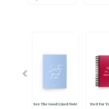
Next
365 New Chance Lined No
See The Good Lined Note
Do it For Y