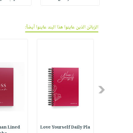
الزبائن الذين عاينوا هذا البند عاينوا أيضاً:
Previous
an Lined
Love Yourself Daily Pla
Carpe Diem L