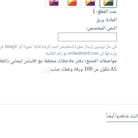
عدد القطع:
1
المادة:
ورق
النص المخصص:
في حال تريدون ارسال
وارسالها الى redas@nwf.com مع رقم الطلبيّة
مواصفات المنتج:
دفتر
ملاحظات
مخطط
مع
اقتباس
ايجابي
باللغ
A5
مكوّن
من
100
ورقة
وغطاء
صلب.
البند شاهدوا أيضاً