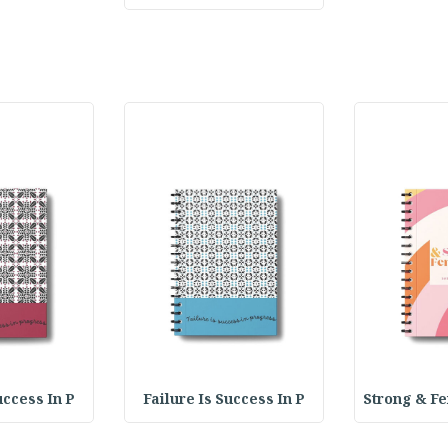
uccess In P
Failure Is Success In P
Strong & F