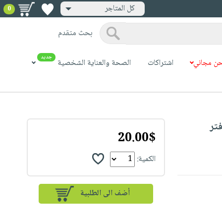
كل المتاجر
0
بحث متقدم
جديد
ن مجاني
اشتراكات
الصحة والعناية الشخصية
The Future  : دفتر
20.00$
الكمية: