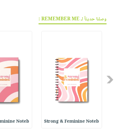
وصلنا حديثاً لـ REMEMBER ME :
Previous
eminine Noteb
Strong & Feminine Noteb
Successfu