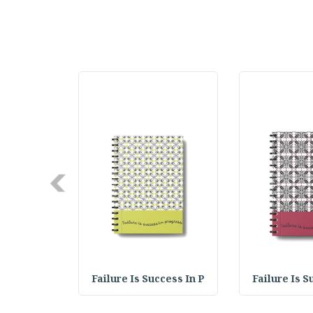
Next
cess In P
Failure Is Success In P
Failure Is S