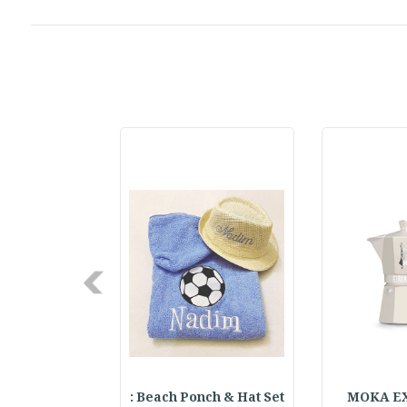
Next
ter Keychain
Beach Ponch & Hat Set :
MOKA E