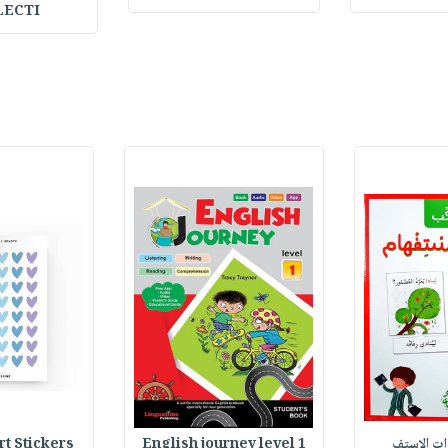
LECTI
وات الاستف
English journey level 1
Heart Stickers : 