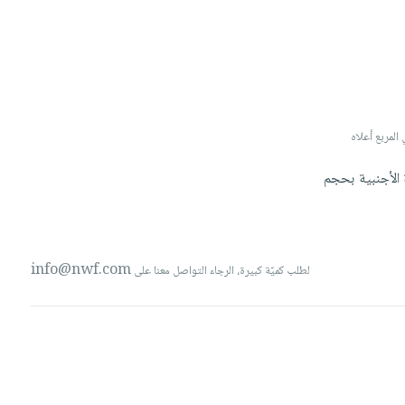
 صورة لتخصيص البند، الرجاء كتابة 'صورة' أو 'image' في المربع أعلاه
ة
الأجنبية
بحجم
info@nwf.com
لطلب كميّة كبيرة، الرجاء التواصل معنا على