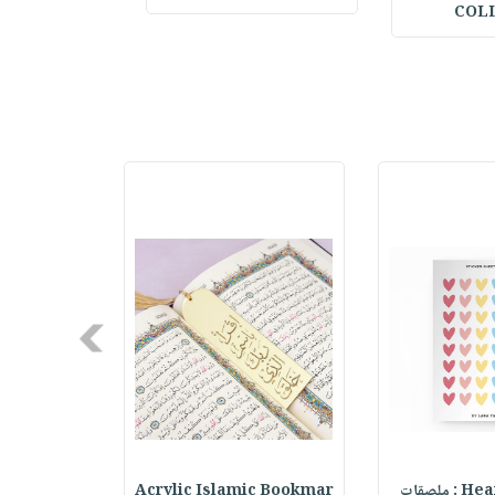
COL
Next
ملصقات
Acrylic Islamic Bookmar
حقيبة مسر