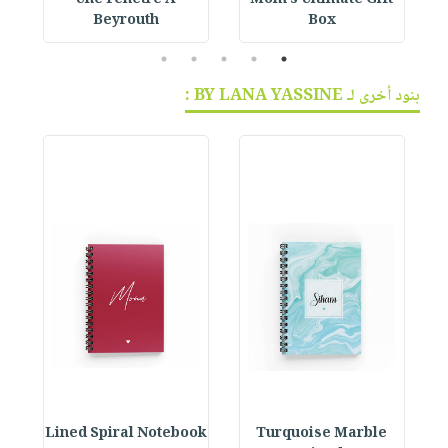
Une Fenetre A
Mom’s Ultimate Gift
Beyrouth
Box
5
4
3
2
1
بنود أخرى لـ BY LANA YASSINE :
ok
Lined Spiral Notebook
Turquoise Marble
L