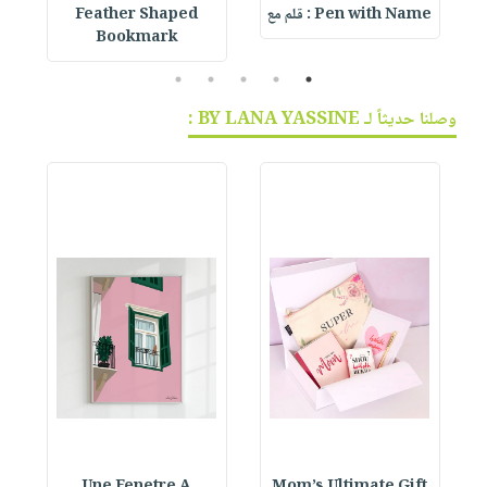
Pen with Name : قلم مع
Feather Shaped
 &
Bookmark
5
4
3
2
1
وصلنا حديثاً لـ BY LANA YASSINE :