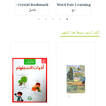
IVE
Crystal Bookmark :
Word Pair Learning
: تع
فاصل
5
4
3
2
1
أكثر البنود مبيعاً هذا الشهر :