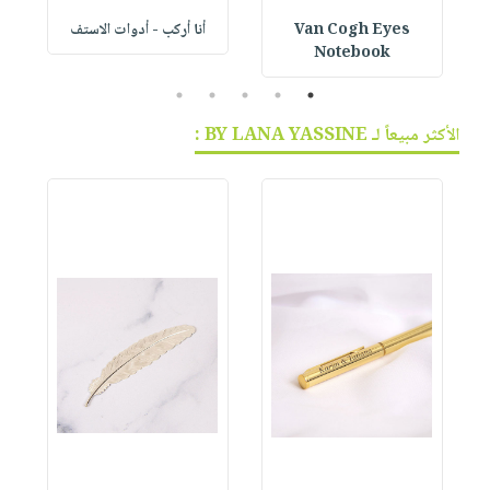
Van Cogh Eyes
أنا أركب - أدوات الاستف
 1
Notebook
5
4
3
2
1
الأكثر مبيعاً لـ BY LANA YASSINE :