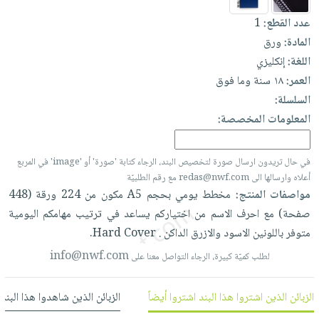
العناية
الأكثر
شحن
أدوات
عدد القطع:
1
بالأسنان
مبيعاً
مجاني
المائدة
المادة:
ورق
الحمية
العودة
بنود
الأوعية
اللغة:
إنكليزي
والتغذية
للمدارس
مختارة
والتخزين
العمر:
١٨ سنة وما فوق
اشتراكات
اكسسوارات
السلسلة:
أدوات
كتب
كل
بحث
المعلومات المخصصة:
المطبخ
الاشتراكات
اكسسوارات
متقدم
منزلية
صندوق
في حال تريدون ارسال صورة لتخصيص البند، الرجاء كتابة 'صورة' أو 'image' في المربع
القراءة
اكسسوارات
أعلاه وارسالها الى redas@nwf.com مع رقم الطلبيّة
نيل
iKitab
مواصفات المنتج:
مخطط
يومي
بحجم
A5
مكون
من
224
ورقة
(448
ملابس
وفرات
بلا
صفحة)
مع
احرف
الاسم
من
اختياركم
يساعد
في
ترتيب
مهامكم
اليومية
مطرزات
حدود
متوفر
باللونين
الاسود
والازرق
الداكن
.
Cover.
Hard
عن
حقائب
حسابك
الشركة
info@nwf.com
لطلب كميّة كبيرة، الرجاء التواصل معنا على
حلي
لائحة
سياسة
عناية
الأمنيات
الشركة
الزبائن الذين اشتروا هذا البند اشتروا أيضاً
الزبائن الذين شاهدوا هذا البند
بالذات