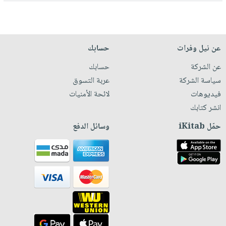
عن نيل وفرات
حسابك
عن الشركة
حسابك
سياسة الشركة
عربة التسوق
فيديوهات
لائحة الأمنيات
انشر كتابك
حمّل iKitab
وسائل الدفع