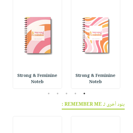
 P
Strong & Feminine
Strong & Feminine
Noteb
Noteb
5
4
3
2
1
بنود أخرى لـ REMEMBER ME :