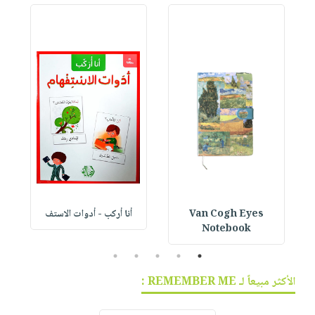
Van Cogh Eyes
أنا أركب - أدوات الاستف
 1
Notebook
5
4
3
2
1
الأكثر مبيعاً لـ REMEMBER ME :