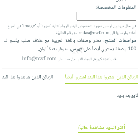
العناية
الأكثر
شحن
المعلومات المخصصة:
أدوات
بالأسنان
مبيعاً
مجاني
المائدة
الحمية
العودة
بنود
الأوعية
في حال تريدون ارسال صورة لتخصيص البند، الرجاء كتابة 'صورة' أو 'image' في المربع
والتغذية
للمدارس
أعلاه وارسالها الى redas@nwf.com مع رقم الطلبيّة
مختارة
والتخزين
اشتراكات
اكسسوارات
مواصفات المنتج:
دفتر
وصفات
باللغة
العربية
مع
غلاف
صلب
يتّسع
لــ
أدوات
كتب
كل
100
وصفة
يحتوي
أيضاً
على
فهرس،
متوفر
بعدة
ألوان.
بحث
المطبخ
الاشتراكات
اكسسوارات
info@nwf.com
متقدم
لطلب كميّة كبيرة، الرجاء التواصل معنا على
منزلية
صندوق
القراءة
اكسسوارات
الزبائن الذين اشتروا هذا البند اشتروا أيضاً
الزبائن الذين شاهدوا هذا البند
نيل
iKitab
ملابس
وفرات
بلا
لايوجد بنود
مطرزات
حدود
عن
حقائب
حسابك
الشركة
حلي
لائحة
سياسة
عناية
أكثر البنود مشاهدةً حالياً:
الأمنيات
الشركة
بالذات