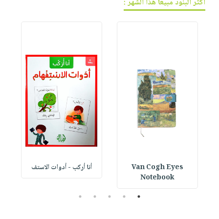
أكثر البنود مبيعاً هذا الشهر :
Van Cogh Eyes
أنا أركب - أدوات الاستف
 1
Notebook
5
4
3
2
1