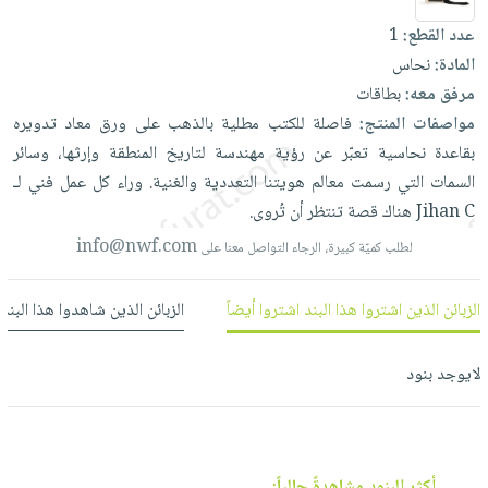
العناية
الأكثر
شحن
أدوات
عدد القطع:
1
بالأسنان
مبيعاً
مجاني
المائدة
المادة:
نحاس
الحمية
العودة
بنود
الأوعية
مرفق معه:
بطاقات
والتغذية
للمدارس
مختارة
والتخزين
مواصفات المنتج:
فاصلة
للكتب
مطلية
بالذهب
على
ورق
معاد
تدويره
اشتراكات
اكسسوارات
بقاعدة
نحاسية
تعبّر
عن
رؤية
مهندسة
لتاريخ
المنطقة
وإرثها،
وسائر
أدوات
كتب
كل
بحث
السمات
التي
رسمت
معالم
هويتنا
التعددية
والغنية.
وراء
كل
عمل
فني
لـ
المطبخ
الاشتراكات
اكسسوارات
متقدم
C
Jihan
هناك
قصة
تنتظر
أن
تُروى.
منزلية
صندوق
info@nwf.com
لطلب كميّة كبيرة، الرجاء التواصل معنا على
القراءة
اكسسوارات
نيل
iKitab
ملابس
الزبائن الذين اشتروا هذا البند اشتروا أيضاً
الزبائن الذين شاهدوا هذا البند
وفرات
بلا
مطرزات
حدود
عن
حقائب
حسابك
لايوجد بنود
الشركة
حلي
لائحة
سياسة
عناية
الأمنيات
الشركة
بالذات
أكثر البنود مشاهدةً حالياً: