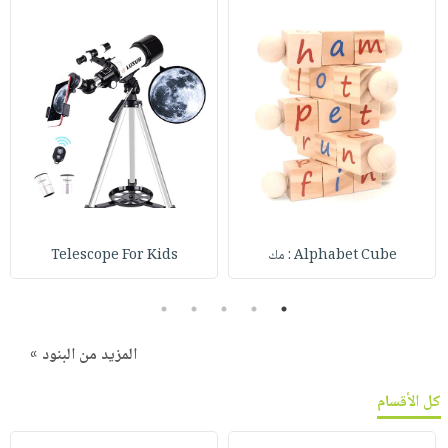
Alphabet Cube : مك
Telescope For Kids
5
4
3
2
1
المزيد من البنود »
كل الأقسام