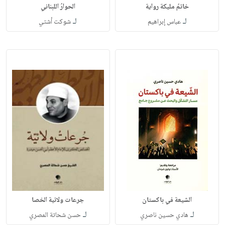
خاتمُ مليكة رواية
الحوارُ اللبناني
لـ
لـ
عباس إبراهيم
شوكت أشتي
الشيعة في باكستان
جرعات ولائية الخصا
لـ
لـ
هادي حسين ناصري
حسن شحاتة المصري