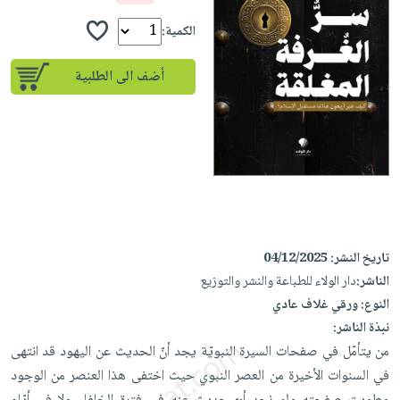
إختياراتنا
تعليمية
أسئلة
إختياراتنا
المواضيع
iKitab
الكمية:
يتكرر
كتب
بلا
الأكثر
طرحها
أكاديمية
الصحة
أضف الى الطلبية
حدود
مبيعاً
تحميل
والعناية
صندوق
أسئلة
وسائل
masmu3
الشخصية
القراءة
يتكرر
تعليمية
على
جديد
English
طرحها
صندوق
Android
books
الكل
تحميل
القراءة
تحميل
iKitab
أجهزة
جوائز
المطبخ
masmu3
على
العناية
والسفرة
على
Android
جديد
الشخصية
تاريخ النشر:
04/12/2025
Apple
تحميل
العناية
الناشر:
دار الولاء للطباعة والنشر والتوزيع
الكل
iKitab
النوع:
ورقي غلاف عادي
وتصفيف
أواني
متجر
على
نبذة الناشر:
الشعر
الطهي
الهدايا
من يتأمّل في صفحات السيرة النبويّة يجد أنّ الحديث عن اليهود قد انتهى
Apple
العناية
أدوات
في السنوات الأخيرة من العصر النبوي حيث اختفى هذا العنصر من الوجود
بالجسم
أقسام
الخبز