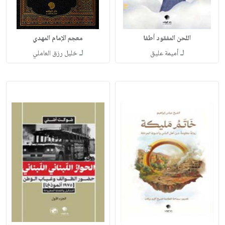
اللحن المفقود أطفا
معجم الإمام المهدي
لـ
لـ
أميمة عليق
خليل رزق العاملي