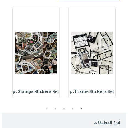
Frame Stickers Set : م
Stamps Stickers Set : م
 :
5
4
3
2
1
أبرز التعليقات