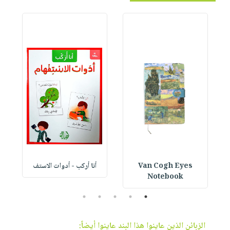
Van Cogh Eyes
أنا أركب - أدوات الاستف
 1
Notebook
5
4
3
2
1
الزبائن الذين عاينوا هذا البند عاينوا أيضاً: