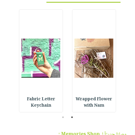
h a
Fabric Letter
Wrapped Flower
N
Keychain
with Nam
2
1
وصلنا حديثاً لـ Memories Shop :