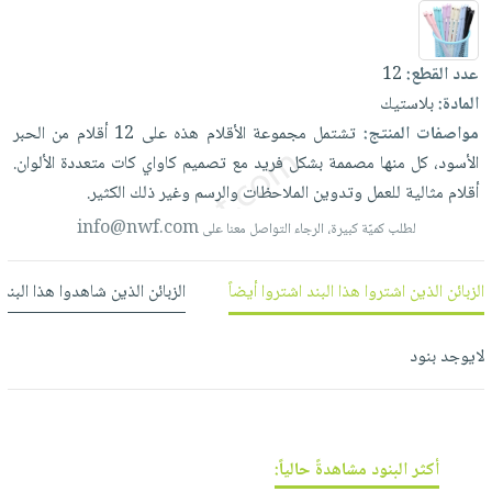
العناية
الأكثر
شحن
أدوات
بالأسنان
مبيعاً
مجاني
المائدة
عدد القطع:
12
الحمية
العودة
بنود
الأوعية
المادة:
بلاستيك
والتغذية
للمدارس
مختارة
والتخزين
اشتراكات
مواصفات المنتج:
تشتمل
مجموعة
الأقلام
هذه
على
12
أقلام
من
الحبر
اكسسوارات
أدوات
الأسود،
كل
منها
مصممة
بشكل
فريد
مع
تصميم
كاواي
كات
متعددة
الألوان.
كتب
كل
بحث
المطبخ
أقلام
مثالية
للعمل
وتدوين
الملاحظات
والرسم
وغير
ذلك
الكثير.
الاشتراكات
اكسسوارات
متقدم
info@nwf.com
لطلب كميّة كبيرة، الرجاء التواصل معنا على
منزلية
صندوق
القراءة
اكسسوارات
نيل
الزبائن الذين اشتروا هذا البند اشتروا أيضاً
الزبائن الذين شاهدوا هذا البند
iKitab
ملابس
وفرات
بلا
مطرزات
لايوجد بنود
حدود
عن
حقائب
حسابك
الشركة
حلي
لائحة
سياسة
عناية
الأمنيات
الشركة
بالذات
أكثر البنود مشاهدةً حالياً: