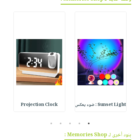
Sunset Light : ضوء يعكس
Projection Clock
te
5
4
3
2
1
بنود أخرى لـ Memories Shop :