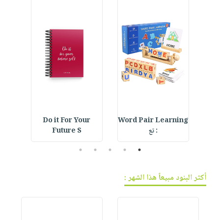
فيديوهات
صابون
عربة
أسئلة
التسوق
أطفال
يتكرر
مناسبات
طرحها
نشرة
الإصدارات
خدمات
نيل
وفرات
انشر
كتابك
Do it For Your
Word Pair Learning
Bea
تواصل
: تع
Future S
معنا
5
4
3
2
1
أكثر البنود مبيعاً هذا الشهر :