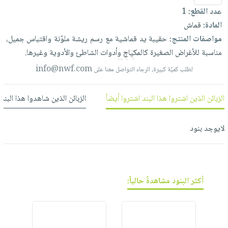
العناية
الأكثر
شحن
عدد القطع:
1
أدوات
بالأسنان
مبيعاً
مجاني
المادة:
قماش
المائدة
الحمية
العودة
مواصفات المنتج:
حقيبة
يد
قماشية
مع
رسم
ريشة
ملوّنة
واقتباس
جميل،
بنود
الأوعية
والتغذية
للمدارس
مناسبة
للأغراض
الصغيرة
كالمكياج
وأدوات
الشاطئ
والأدوية
وغيرها.
مختارة
والتخزين
اشتراكات
اكسسوارات
info@nwf.com
لطلب كميّة كبيرة، الرجاء التواصل معنا على
أدوات
كتب
كل
بحث
المطبخ
الاشتراكات
اكسسوارات
متقدم
الزبائن الذين اشتروا هذا البند اشتروا أيضاً
الزبائن الذين شاهدوا هذا البند
منزلية
صندوق
القراءة
اكسسوارات
لايوجد بنود
نيل
iKitab
ملابس
وفرات
بلا
مطرزات
حدود
عن
حقائب
حسابك
أكثر البنود مشاهدةً حالياً:
الشركة
حلي
لائحة
سياسة
عناية
الأمنيات
الشركة
بالذات