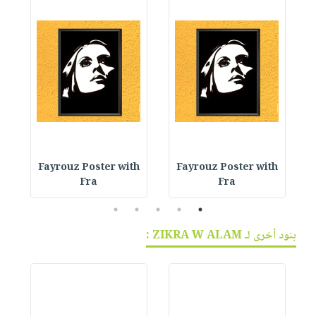
h
Fayrouz Poster with
Fayrouz Poster with
L
Fra
Fra
5
4
3
2
1
بنود أخرى لـ ZIKRA W ALAM :