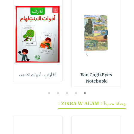
Van Cogh Eyes
أنا أركب - أدوات الاستف
 1
Notebook
5
4
3
2
1
وصلنا حديثاً لـ ZIKRA W ALAM :