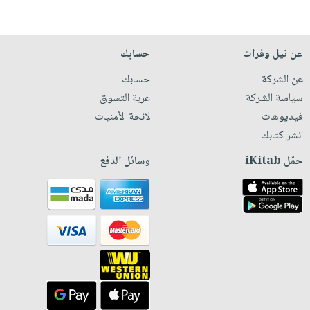
عن نيل وفرات
حسابك
عن الشركة
حسابك
سياسة الشركة
عربة التسوق
فيديوهات
لائحة الأمنيات
انشر كتابك
حمّل iKitab
وسائل الدفع