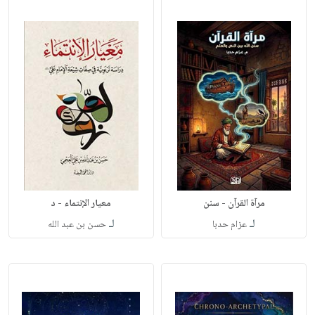
مرآة القرآن - سنن
معيار الإنتماء - د
لـ
لـ
عزام حدبا
حسن بن عبد الله