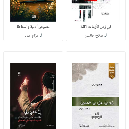
في زمن الأزمات 201
نصوص أدبية واسقاطا
لـ
لـ
صلاح جانبين
عزام حدبا