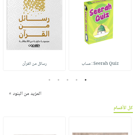
Seerah Quiz : مساب
رسائل من القرآن
5
4
3
2
1
المزيد من البنود »
كل الأقسام