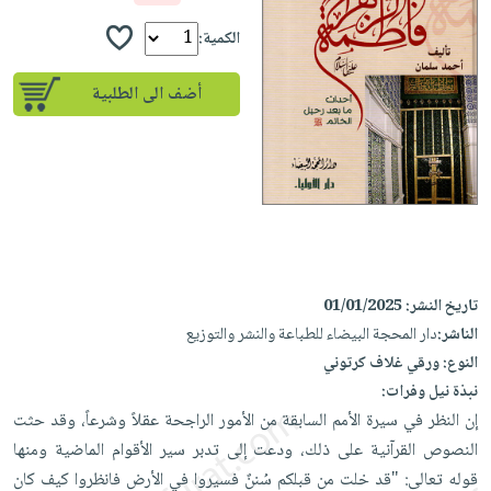
إختياراتنا
تعليمية
أسئلة
إختياراتنا
المواضيع
iKitab
الكمية:
يتكرر
كتب
بلا
الأكثر
طرحها
أكاديمية
الصحة
أضف الى الطلبية
حدود
مبيعاً
تحميل
والعناية
صندوق
أسئلة
إختياراتنا
masmu3
الشخصية
القراءة
يتكرر
وسائل
على
جديد
English
طرحها
تعليمية
Android
books
الكل
تحميل
صندوق
تحميل
iKitab
أجهزة
القراءة
المطبخ
masmu3
على
العناية
والسفرة
على
جوائز
تاريخ النشر:
01/01/2025
Android
جديد
الشخصية
Apple
الناشر:
دار المحجة البيضاء للطباعة والنشر والتوزيع
تحميل
العناية
الكل
النوع:
ورقي غلاف كرتوني
iKitab
وتصفيف
نبذة نيل وفرات:
أواني
متجر
على
الشعر
إن النظر في سيرة الأمم السابقة من الأمور الراجحة عقلاً وشرعاً، وقد حثت
الطهي
الهدايا
Apple
العناية
النصوص القرآنية على ذلك، ودعت إلى تدبر سير الأقوام الماضية ومنها
أدوات
بالجسم
أقسام
قوله تعالى: "قد خلت من قبلكم سُننٌ فسيروا في الأرض فانظروا كيف كان
الخبز