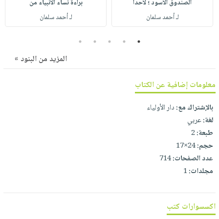
الصندوق الأسود ؛ لأحدا
براءة نساء الأنبياء من
صابون
فيديوهات
عربة
لـ أحمد سلمان
لـ أحمد سلمان
أطفال
أسئلة
التسوق
مناسبات
يتكرر
5
4
3
2
1
طرحها
نشرة
المزيد من البنود »
الإصدارات
خدمات
نيل
معلومات إضافية عن الكتاب
وفرات
انشر
بالإشتراك مع:
دار الأولياء
كتابك
لغة:
عربي
طبعة:
2
تواصل
حجم:
24×17
معنا
عدد الصفحات:
714
مجلدات:
1
اكسسوارات كتب