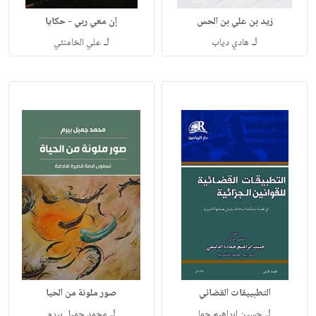
زيد بن علي بن الحس
إن معي ربي - حكايا
لـ
لـ
هادي دياب
علي الخامنئي
التطبييقات القضائي
صور ملونة من الحيا
لـ
لـ
حسين ابراهيم حما
محمد جميل بيرم