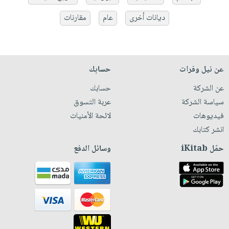
ديانات أخرى
عام
مقارنات
عن نيل وفرات
حسابك
عن الشركة
حسابك
سياسة الشركة
عربة التسوق
فيديوهات
لائحة الأمنيات
انشر كتابك
حمّل iKitab
وسائل الدفع