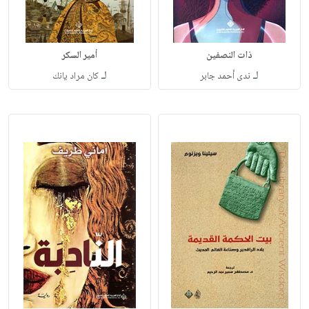
ذات النصفين
أمير السكر
لـ
لـ
ندى أحمد جابر
كان مراد يانك