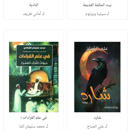
بيت الحكمة القديمة
النادبة
لـ
لـ
سيلينا ويزنوم
أماني طريف
شارد
في علم القراءات ؛
لـ
لـ
علي الصباح
محمد سليمان الشا