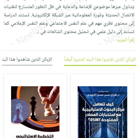
العناية
الأكثر
شحن
يتناول عبرها موضوعيّ الإشاعة والدعاية في ظل التطور المتسارع لتقنيات
أدوات
بالأسنان
مبيعاً
مجاني
الاتصال الحديثة وثورة المعلوماتية عبر الشبكة الإلكترونية. تستند الدراسة
المائدة
الحمية
العودة
إلى محتوى نظري مهم في علم النفس الاجتماعي وعلم النفس الإعلامي كما
بنود
الأوعية
والتغذية
للمدارس
تستند إلى دليل علمي في تحليل محتوى الشائعات في
...
مختارة
والتخزين
اشتراكات
اكسسوارات
إقرأ المزيد
أدوات
كتب
كل
بحث
المطبخ
الاشتراكات
اكسسوارات
متقدم
الزبائن الذين اشتروا هذا البند اشتروا أيضاً
الزبائن الذين شاهدوا هذا البند
منزلية
صندوق
القراءة
اكسسوارات
iKitab
ملابس
نيل
بلا
مطرزات
وفرات
حدود
حقائب
عن
حسابك
حلي
الشركة
عناية
لائحة
سياسة
بالذات
الأمنيات
الشركة