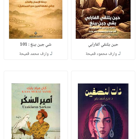
حين يلتقي الفارابي
شي جين بينغ : 101
لـ
لـ
وارف محمود قميحة
وارف محمد قميحة