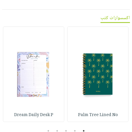
اكسسوارات كتب
Dream Daily Desk P
Palm Tree Lined No
5
4
3
2
1