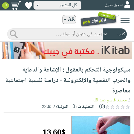
كل المتاجر
تسجيل دخول
0
كتب
ورقية
المواضيع
صدر
كتب
حديثاً
الكترونية
الأكثر
الصفحة
سيكولوجية التحكم بالعقول ؛ الإشاعة والدعاية
مبيعاً
الرئيسية
كتب
جوائز
والحرب النفسية والإلكترونية - دراسة نفسية اجتماعية
صدر
صوتية
شحن
معاصرة
حديثاً
الصفحة
مخفض
الأكثر
لـ
محمد قاسم عبد الله
الرئيسية
عروض
أطفال
(0)
التعليقات:
0
المرتبة:
23,657
مبيعاً
masmu3
خاصة
وناشئة
كتب
بلا
صفحات
مجانية
الصفحة
وسائل
حدود
مشوقة
13.60$
الرئيسية