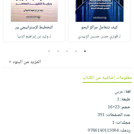
صابون
فيديوهات
عربة
أطفال
أسئلة
التسوق
مناسبات
يتكرر
كيف تتعامل مراكز البحو
التخطيط الإستراتيجي ور
طرحها
نشرة
لـ فوزي حسن حسين الزبيدي
لـ وليد بن إبراهيم الذبيا
الإصدارات
خدمات
نيل
5
4
3
2
1
وفرات
المزيد من البنود »
انشر
كتابك
معلومات إضافية عن الكتاب
تواصل
معنا
لغة:
عربي
طبعة:
1
حجم:
23×16
عدد الصفحات:
391
مجلدات:
1
ردمك:
9786140115064