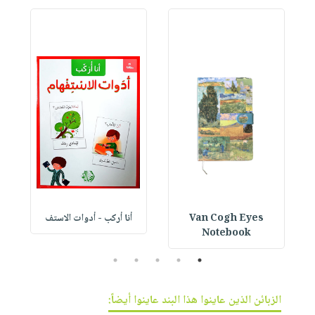
Van Cogh Eyes
أنا أركب - أدوات الاستف
 1
Notebook
5
4
3
2
1
الزبائن الذين عاينوا هذا البند عاينوا أيضاً: