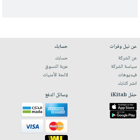
عن نيل وفرات
حسابك
عن الشركة
حسابك
سياسة الشركة
عربة التسوق
فيديوهات
لائحة الأمنيات
انشر كتابك
حمّل iKitab
وسائل الدفع