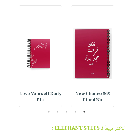
ined
Love Yourself Daily
365 New Chance
Cus
Pla
Lined No
5
4
3
2
1
الأكثر مبيعاً لـ ELEPHANT STEPS :