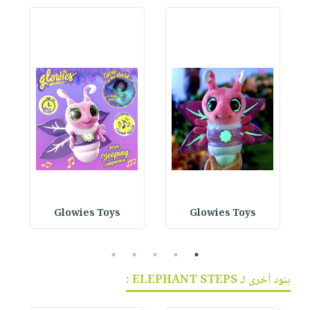
Glowies Toys
Glowies Toys
5
4
3
2
1
بنود أخرى لـ ELEPHANT STEPS :