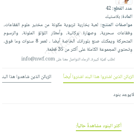
العناية
الأكثر
شحن
أدوات
عدد القطع:
42
بالأسنان
مبيعاً
مجاني
المائدة
المادة:
بلاستيك
الحمية
العودة
بنود
مواصفات المنتج:
لعبة
بخارية
تربوية
مكونة
من
مختبر
علوم
الفقاعات،
الأوعية
والتغذية
للمدارس
مختارة
وفقاعات
سحرية،
وصهارة
بركانية،
وأمطار
اللؤلؤ
الملونة،
والرسوم
والتخزين
اشتراكات
اكسسوارات
المتحركة
ويمكنك
صنع
بلوراتك
الخاصة
أيضا
،
لعمر
8
سنوات
وما
فوق،
أدوات
كتب
كل
وتحتوي
المجموعة
الكاملة
على
أكثر
من
35
قطعة.
بحث
المطبخ
الاشتراكات
اكسسوارات
متقدم
info@nwf.com
لطلب كميّة كبيرة، الرجاء التواصل معنا على
منزلية
صندوق
القراءة
اكسسوارات
الزبائن الذين اشتروا هذا البند اشتروا أيضاً
الزبائن الذين شاهدوا هذا البند
نيل
iKitab
ملابس
وفرات
بلا
مطرزات
لايوجد بنود
حدود
عن
حقائب
حسابك
الشركة
حلي
لائحة
سياسة
عناية
الأمنيات
أكثر البنود مشاهدةً حالياً:
الشركة
بالذات