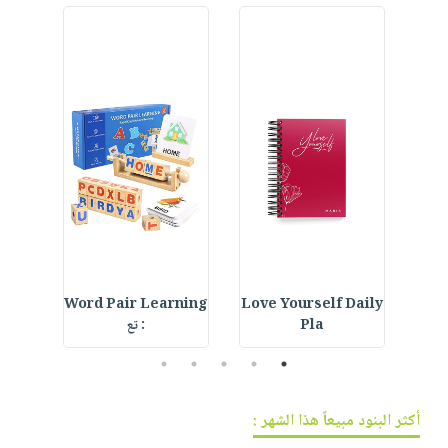
فيديوهات
صابون
عربة
أسئلة
التسوق
أطفال
يتكرر
مناسبات
طرحها
نشرة
الإصدارات
خدمات
نيل
وفرات
انشر
كتابك
تواصل
معنا
ur
Word Pair Learning
Love Yourself Daily
Crystal Bookmark :
Pla
: تع
5
4
3
2
1
أكثر البنود مبيعاً هذا الشهر :