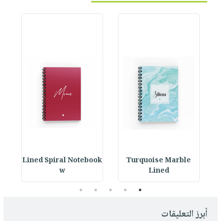
ok
Lined Spiral Notebook
Turquoise Marble
L
w
Lined
5
4
3
2
1
أبرز التعليقات