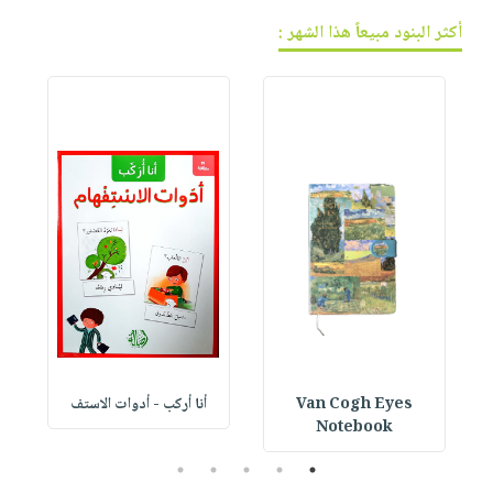
أكثر البنود مبيعاً هذا الشهر :
Van Cogh Eyes
أنا أركب - أدوات الاستف
 1
Notebook
5
4
3
2
1