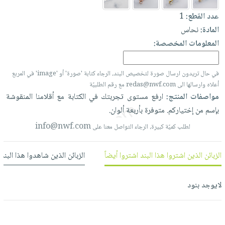
العناية
الأكثر
شحن
أدوات
عدد القطع:
1
بالأسنان
مبيعاً
مجاني
المائدة
المادة:
نحاس
الحمية
العودة
بنود
الأوعية
المعلومات المخصصة:
والتغذية
للمدارس
مختارة
والتخزين
اشتراكات
اكسسوارات
أدوات
في حال تريدون ارسال صورة لتخصيص البند، الرجاء كتابة 'صورة' أو 'image' في المربع
كتب
كل
بحث
المطبخ
أعلاه وارسالها الى redas@nwf.com مع رقم الطلبيّة
الاشتراكات
اكسسوارات
متقدم
مواصفات المنتج:
ارفع
مستوى
تجربتك
في
الكتابة
مع
أقلامنا
المنقوشة
منزلية
صندوق
بإسم
من
إختياركم.
متوفرة
بأربعة
ألوان.
القراءة
اكسسوارات
info@nwf.com
لطلب كميّة كبيرة، الرجاء التواصل معنا على
نيل
iKitab
ملابس
وفرات
بلا
مطرزات
الزبائن الذين اشتروا هذا البند اشتروا أيضاً
الزبائن الذين شاهدوا هذا البند
حدود
عن
حقائب
حسابك
الشركة
حلي
لايوجد بنود
لائحة
سياسة
عناية
الأمنيات
الشركة
بالذات