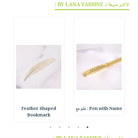
الأكثر مبيعاً لـ BY LANA YASSINE :
Pen with Name : قلم مع
Feather Shaped
 &
Bookmark
5
4
3
2
1