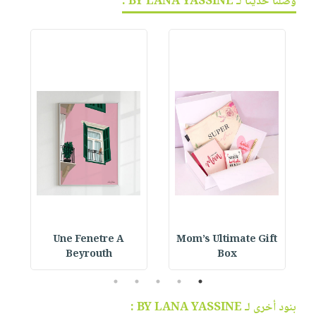
وصلنا حديثاً لـ BY LANA YASSINE :
Une Fenetre A
Mom’s Ultimate Gift
Beyrouth
Box
5
4
3
2
1
بنود أخرى لـ BY LANA YASSINE :