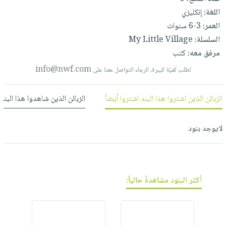
العناية
الأكثر
شحن
اللغة:
إنكليزي
أدوات
بالأسنان
مبيعاً
مجاني
العمر:
3-6 سنوات
المائدة
الحمية
العودة
السلسلة:
My Little Village
بنود
الأوعية
والتغذية
للمدارس
مرفق معه:
كتب
مختارة
والتخزين
اشتراكات
اكسسوارات
info@nwf.com
لطلب كميّة كبيرة، الرجاء التواصل معنا على
أدوات
كتب
كل
بحث
المطبخ
الاشتراكات
اكسسوارات
متقدم
الزبائن الذين اشتروا هذا البند اشتروا أيضاً
الزبائن الذين شاهدوا هذا البند
منزلية
صندوق
القراءة
اكسسوارات
لايوجد بنود
نيل
iKitab
ملابس
وفرات
بلا
مطرزات
حدود
عن
حقائب
حسابك
أكثر البنود مشاهدةً حالياً:
الشركة
حلي
لائحة
سياسة
عناية
الأمنيات
الشركة
بالذات