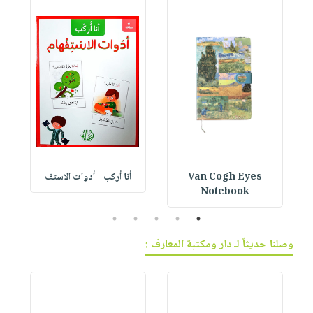
Van Cogh Eyes
أنا أركب - أدوات الاستف
 1
Notebook
5
4
3
2
1
وصلنا حديثاً لـ دار ومكتبة المعارف :