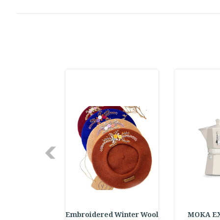
Next
elf Daily Pla
Embroidered Winter Wool
MOKA E