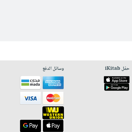
حمّل iKitab
وسائل الدفع