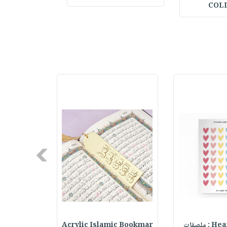
COL
Next
ملصقات
Acrylic Islamic Bookmar
حقيبة مسر