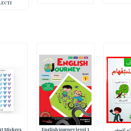
LECTI
وات الاستف
English journey level 1
Heart Stickers : 