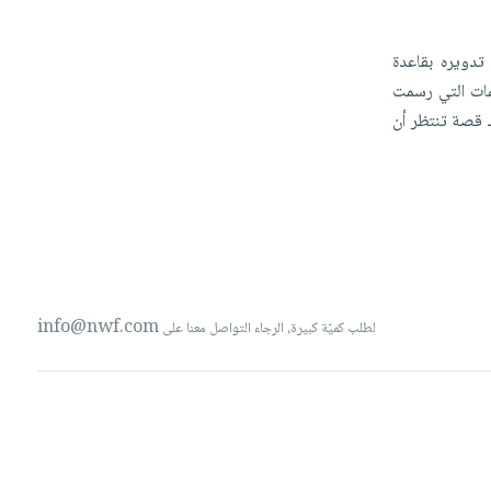
تدويره
بقاعدة
مات
التي
رسمت
ك
قصة
تنتظر
أن
info@nwf.com
لطلب كميّة كبيرة، الرجاء التواصل معنا على