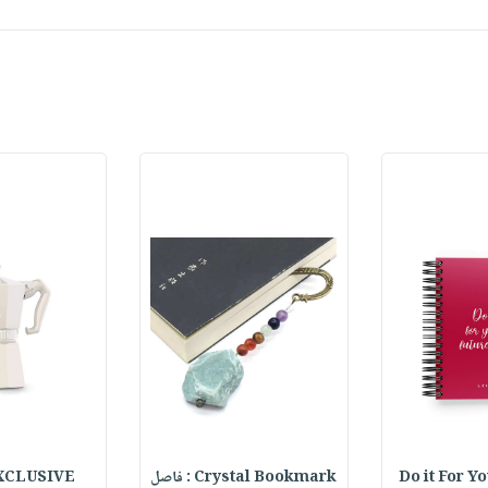
Do it For Y
Crystal Bookmark : فاصل
XCLUSIVE