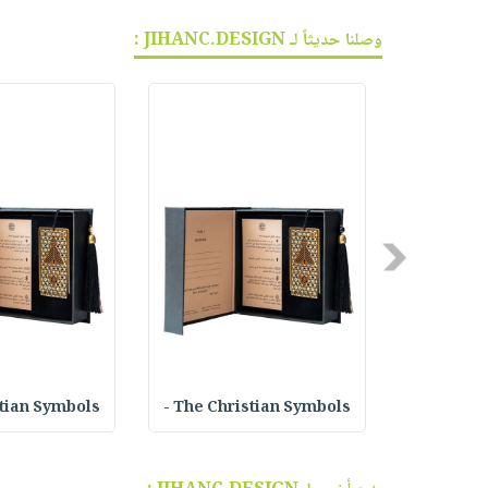
وصلنا حديثاً لـ JIHANC.DESIGN :
Previous
ian Symbols -
The Christian Symbols -
KSA Coin 