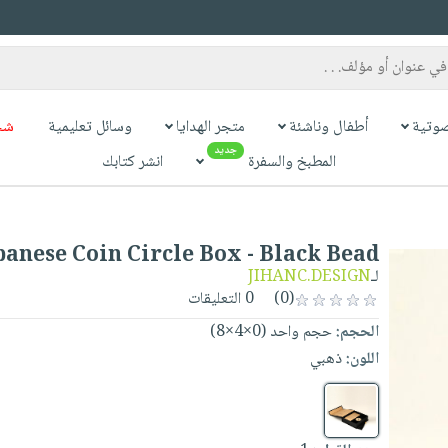
وتية
أطفال وناشئة
متجر الهدايا
وسائل تعليمية
شح
جديد
المطبخ والسفرة
انشر كتابك
banese Coin Circle Box - Black Bead
لـ
JIHANC.DESIGN
(0)
0 التعليقات
الحجم:
حجم واحد (0×4×8)
اللون:
ذهبي