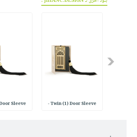
بنود أخرى لـ JIHANC.DESIGN :
Previous
Door Sleeve -
Twin (1) Door Sleeve -
Simple Ar