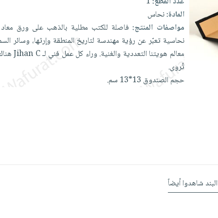
عدد القطع:
1
المادة:
نحاس
مواصفات المنتج:
فاصلة
للكتب
مطلية
بالذهب
على
ورق
معاد
نحاسية
تعبّر
عن
رؤية
مهندسة
لتاريخ
المنطقة
وإرثها،
وسائر
الس
معالم
هويتنا
التعددية
والغنية.
وراء
كل
عمل
فني
لـ
C
Jihan
هنا
تُروى.
حجم
الصندوق
13*13
سم.
البند شاهدوا أيضاً