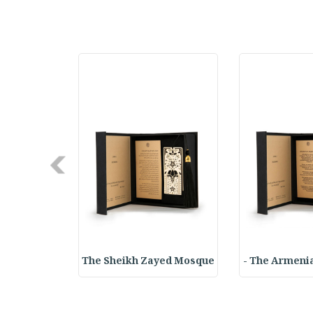
Next
yed Mosque
The Sheikh Zayed Mosque
The Armenia