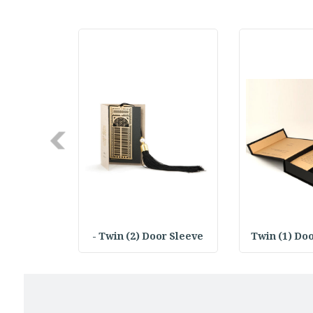
Next
 Sleeve -
Twin (2) Door Sleeve -
Twin (1) Doo