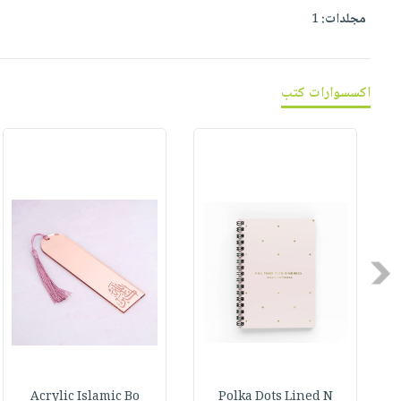
صابون
فيديوهات
مجلدات:
1
عربة
أطفال
أسئلة
التسوق
مناسبات
يتكرر
طرحها
نشرة
اكسسوارات كتب
الإصدارات
خدمات
نيل
وفرات
انشر
كتابك
تواصل
معنا
Previous
Acrylic Islamic Bo
Polka Dots Lined N