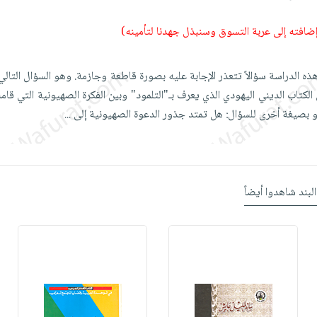
 إضافته إلى عربة التسوق وسنبذل جهدنا لتأمينه)
ه الدراسة سؤالاً تتعذر الإجابة عليه بصورة قاطعة وجازمة. وهو السؤال التالي
لكتاب الديني اليهودي الذي يعرف بـ"التلمود" وبين الفكرة الصهيونية التي قام
و بصيغة أخرى للسؤال: هل تمتد جذور الدعوة الصهيونية إلى
...
البند شاهدوا أيضاً