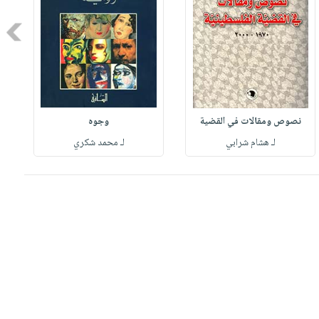
Next
نصوص ومقالات في القضية
وجوه
لـ هشام شرابي
لـ محمد شكري