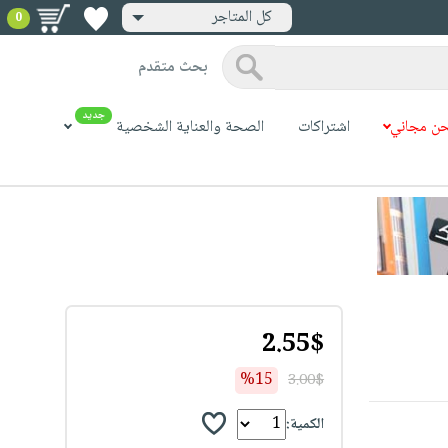
كل المتاجر
0
بحث متقدم
جديد
ن مجاني
اشتراكات
الصحة والعناية الشخصية
2.55$
%15
3.00$
الكمية: