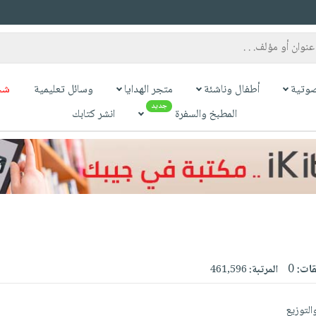
وتية
أطفال وناشئة
متجر الهدايا
وسائل تعليمية
شح
جديد
المطبخ والسفرة
انشر كتابك
قات:
0
المرتبة:
461,596
والتوزيع