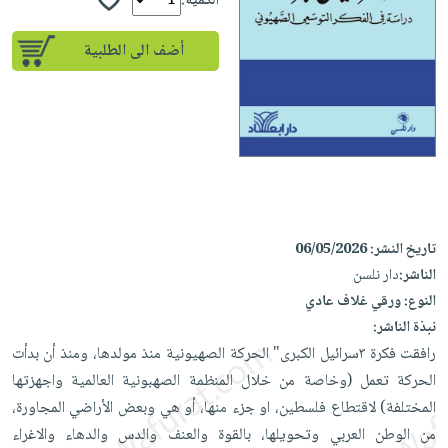
إختياراتنا
الكمية:
تعليمية
أسئلة
إختياراتنا
المواضيع
iKitab
يتكرر
أضف الى الطلبية
كتب
بلا
الأكثر
طرحها
أكاديمية
الصحة
حدود
مبيعاً
تحميل
والعناية
صندوق
أسئلة
وسائل
masmu3
الشخصية
القراءة
يتكرر
تعليمية
على
جديد
English
طرحها
صندوق
Android
books
الكل
تحميل
القراءة
تحميل
iKitab
أجهزة
جوائز
المطبخ
masmu3
تاريخ النشر:
06/05/2026
على
العناية
والسفرة
على
الناشر:
دار نلسن
Android
جديد
الشخصية
Apple
النوع:
ورقي غلاف عادي
تحميل
العناية
نبذة الناشر:
الكل
iKitab
وتصفيف
رافقت فكرة ٣سرائيل الكبرى" الحركة الصهيونية منذ مولدها، ومنذ أن بدأت
أواني
متجر
على
الشعر
الحركة تعمل (وخاصة من خلال المنظمة الصهبونية العالمية واجهزتها
الطهي
الهدايا
Apple
العناية
المختلفة) لاقتطاع فلسطين، او جزء منها، أو هي وبعض الأراضي المجاورة،
أدوات
بالجسم
أقسام
من الوطن العربي وتحويلها، بالقوة والعنف والدس والدهاء والاغراء
الخبز