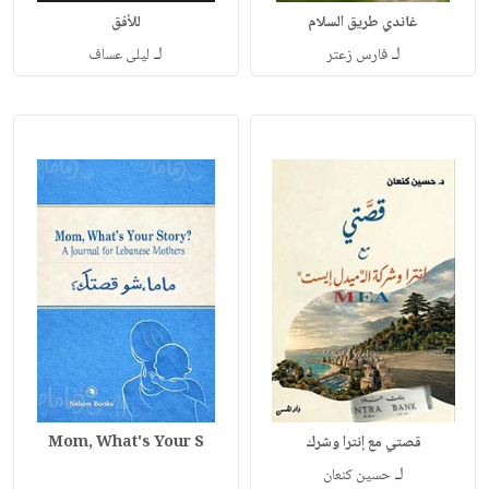
غاندي طريق السلام
للأفق
لـ
لـ
فارس زعتر
ليلى عساف
قصتي مع إنترا وشرك
Mom, What's Your S
لـ
حسين كنعان