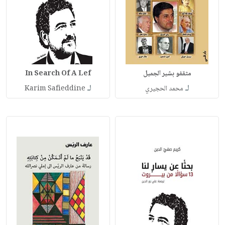
مثقفو بشير الجميل
In Search Of A Lef
لـ
لـ
محمد الحجيري
Karim Safieddine