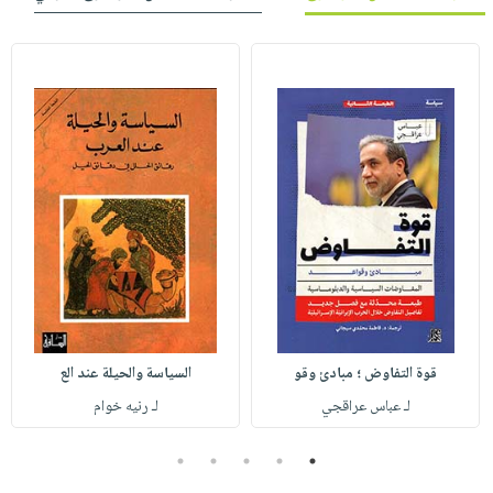
قوة التفاوض ؛ مبادئ وقو
السياسة والحيلة عند الع
لـ عباس عراقجي
لـ رنيه خوام
5
4
3
2
1