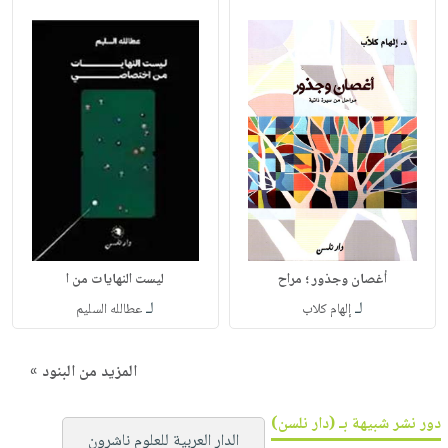
أغصان وجذور ؛ مراح
ليست النهايات من ا
لـ
لـ
إلهام كلاب
عطالله السليم
المزيد من البنود »
دور نشر شبيهة بـ (دار نلسن)
الدار العربية للعلوم ناشرون