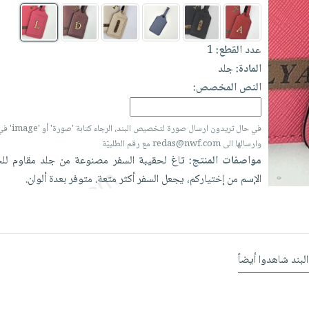
1
عدد القطع:
المادة:
جلد
النص المخصص:
ge' في المربع أعلاه
وارسالها الى redas@nwf.com مع رقم الطلبيّة
مواصفات المنتج:
تاغ
لحقيبة
السفر
مصنوعة
من
جلد
مقاوم
لل
الإسم
من
إختياركم،
يجعل
السفر
أكثر
متعة.
متوفر
بعدة
ألوان.
البند شاهدوا أيضاً