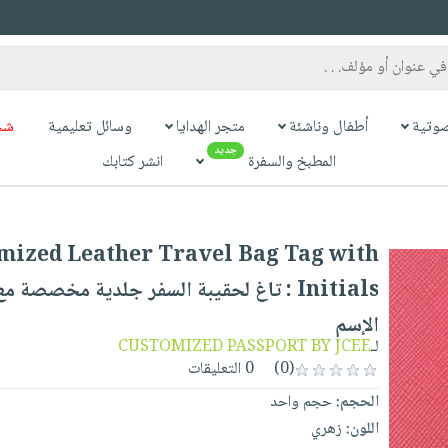
وتية
أطفال وناشئة
متجر الهدايا
وسائل تعليمية
شح
جديد
المطبخ والسفرة
انشر كتابك
mized Leather Travel Bag Tag with
s : تاغ لحقيبة السفر جلدية مخصصة مع أحرف
الإسم
CUSTOMIZED PASSPORT BY JCEE
لـ
0 التعليقات
(0)
الحجم:
حجم واحد
اللون:
زهري