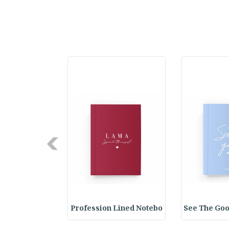
Next
y Spiral Line
Profession Lined Notebo
See The Goo