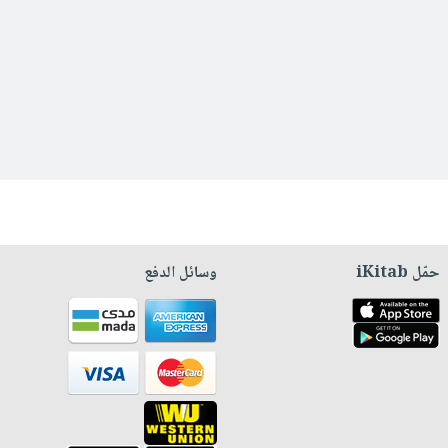
حمّل iKitab
وسائل الدفع