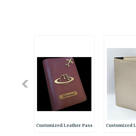
Next
ather Pass
Customized Leather Pass
Customized L