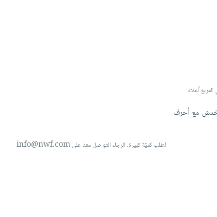
في حال تريدون ارسال صورة لتخصيص البند، الرجاء كتابة 'صورة' أو 'ima
خدش
مع
أحرف
info@nwf.com
لطلب كميّة كبيرة، الرجاء التواصل معنا على