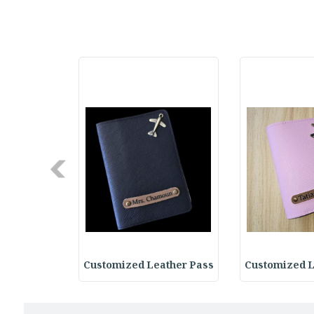
Next
ather Pass
Customized Leather Pass
Customized L