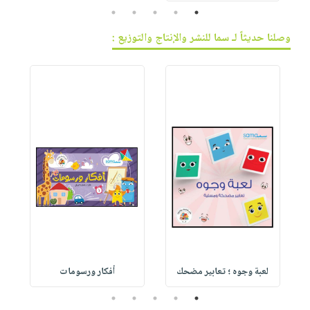
5
4
3
2
1
وصلنا حديثاً لـ سما للنشر والإنتاج والتوزيع :
لعبة وجوه ؛ تعابير مضحك
أفكار ورسومات
5
4
3
2
1