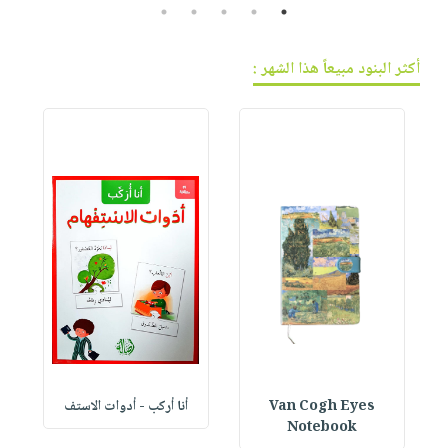
5
4
3
2
1
أكثر البنود مبيعاً هذا الشهر :
Van Cogh Eyes
أنا أركب - أدوات الاستف
 1
Notebook