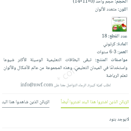
الحجم:
حجم واحد (0×11×14)
العناية
الأكثر
شحن
أدوات
اللون:
متعدد الألوان
بالأسنان
مبيعاً
مجاني
المائدة
الحمية
العودة
بنود
الأوعية
والتغذية
للمدارس
مختارة
والتخزين
اشتراكات
عدد القطع:
18
اكسسوارات
أدوات
المادة:
كرتوني
كتب
كل
بحث
المطبخ
العمر:
3-6 سنوات
الاشتراكات
اكسسوارات
متقدم
مواصفات المنتج:
تبقى
البطاقات
التعليمية
الوسيلة
الأكثر
شيوعا
منزلية
صندوق
واستخدامًا
في
الميدان
التعليمي،
وهذه
المجموعة
من
عالم
الأشكال
والألوان
القراءة
اكسسوارات
تعلم
الرياضة
نيل
iKitab
ملابس
info@nwf.com
وفرات
لطلب كميّة كبيرة، الرجاء التواصل معنا على
بلا
مطرزات
حدود
عن
حقائب
حسابك
الزبائن الذين اشتروا هذا البند اشتروا أيضاً
الزبائن الذين شاهدوا هذا البند
الشركة
حلي
لائحة
سياسة
عناية
لايوجد بنود
الأمنيات
الشركة
بالذات