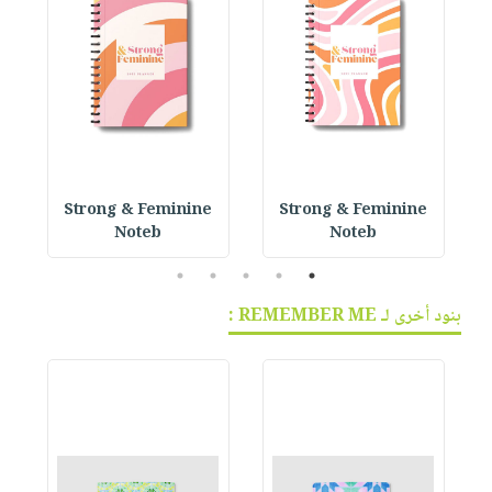
 P
Strong & Feminine
Strong & Feminine
Noteb
Noteb
5
4
3
2
1
بنود أخرى لـ REMEMBER ME :