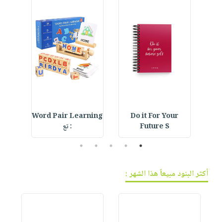
فيديوهات
صابون
عربة
أسئلة
التسوق
أطفال
يتكرر
مناسبات
طرحها
نشرة
الإصدارات
خدمات
نيل
وفرات
انشر
كتابك
d
Word Pair Learning
Do it For Your
F
Future S
: تع
l
تواصل
معنا
5
4
3
2
1
أكثر البنود مبيعاً هذا الشهر :