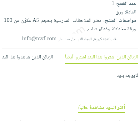
العناية
الأكثر
عدد القطع:
1
شحن
أدوات
بالأسنان
مبيعاً
المادة:
ورق
مجاني
المائدة
مواصفات المنتج:
دفتر
الملاحظات
المدرسية
بحجم
A5
مكوّن
من
100
الحمية
العودة
بنود
الأوعية
ورقة
مخططة
وغطاء
صلب.
والتغذية
للمدارس
مختارة
والتخزين
اشتراكات
info@nwf.com
اكسسوارات
لطلب كميّة كبيرة، الرجاء التواصل معنا على
أدوات
كتب
كل
بحث
المطبخ
الاشتراكات
الزبائن الذين اشتروا هذا البند اشتروا أيضاً
الزبائن الذين شاهدوا هذا البند
اكسسوارات
متقدم
منزلية
صندوق
القراءة
لايوجد بنود
اكسسوارات
نيل
iKitab
ملابس
وفرات
بلا
مطرزات
حدود
عن
حقائب
حسابك
أكثر البنود مشاهدةً حالياً:
الشركة
حلي
لائحة
سياسة
عناية
الأمنيات
الشركة
بالذات