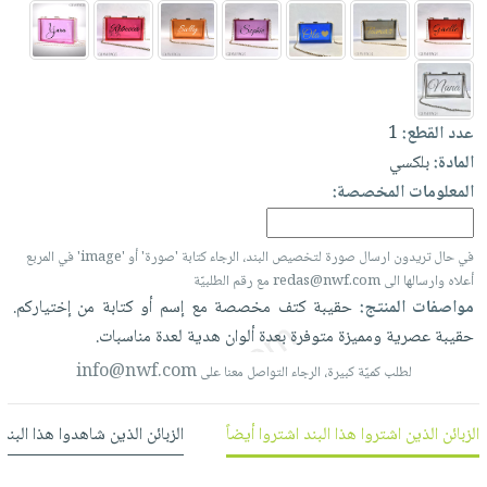
العناية
الأكثر
شحن
أدوات
بالأسنان
مبيعاً
مجاني
المائدة
الحمية
العودة
بنود
الأوعية
والتغذية
للمدارس
مختارة
والتخزين
اشتراكات
عدد القطع:
1
اكسسوارات
أدوات
المادة:
بلكسي
كتب
كل
بحث
المطبخ
المعلومات المخصصة:
الاشتراكات
اكسسوارات
متقدم
منزلية
صندوق
في حال تريدون ارسال صورة لتخصيص البند، الرجاء كتابة 'صورة' أو 'image' في المربع
القراءة
اكسسوارات
أعلاه وارسالها الى redas@nwf.com مع رقم الطلبيّة
نيل
iKitab
ملابس
مواصفات المنتج:
حقيبة
كتف
مخصصة
مع
إسم
أو
كتابة
من
إختياركم.
وفرات
بلا
مطرزات
حقيبة
عصرية
ومميزة
متوفرة
بعدة
ألوان
هدية
لعدة
مناسبات.
حدود
عن
حقائب
حسابك
info@nwf.com
لطلب كميّة كبيرة، الرجاء التواصل معنا على
الشركة
حلي
لائحة
سياسة
عناية
الزبائن الذين اشتروا هذا البند اشتروا أيضاً
الزبائن الذين شاهدوا هذا البند
الأمنيات
الشركة
بالذات