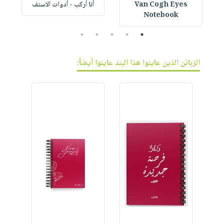
Van Cogh Eyes
أنا أركب - أدوات الاستف
 1
Notebook
5
4
3
2
1
الزبائن الذين عاينوا هذا البند عاينوا أيضاً: