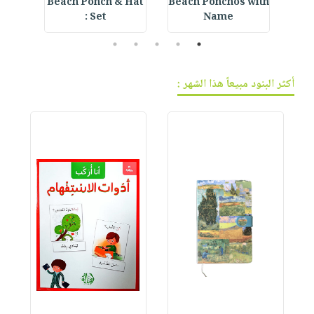
r
Beach Ponch & Hat
Beach Ponchos with
E
Set :
Name
5
4
3
2
1
أكثر البنود مبيعاً هذا الشهر :