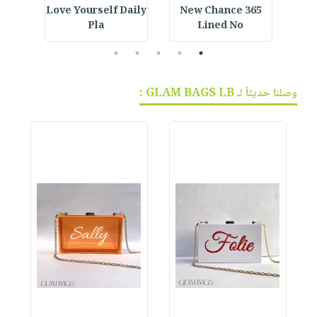
ined
Love Yourself Daily
365 New Chance
Fo
Pla
Lined No
5
4
3
2
1
وصلنا حديثاً لـ GLAM BAGS LB :