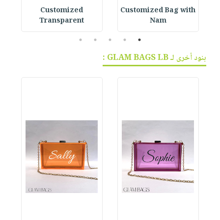
Customized Bag with
Customized
ag
Transparent
Nam
5
4
3
2
1
بنود أخرى لـ GLAM BAGS LB :