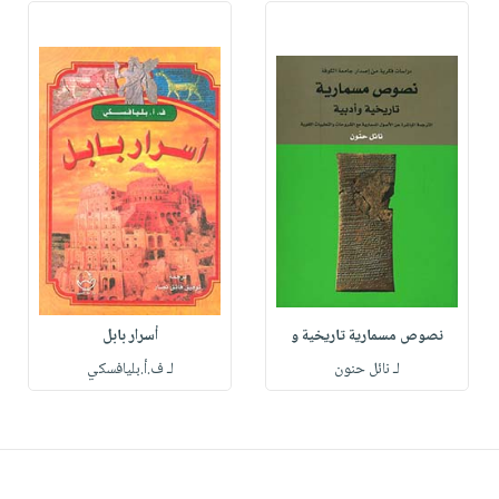
نصوص مسمارية تاريخية و
أسرار بابل
لـ نائل حنون
لـ ف.أ.بليافسكي