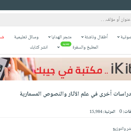
وتية
أطفال وناشئة
متجر الهدايا
وسائل تعليمية
شح
جديد
المطبخ والسفرة
انشر كتابك
راسات أخرى في علم الآثار والنصوص المسمارية
قات:
0
المرتبة:
15,984
شر والتوزيع