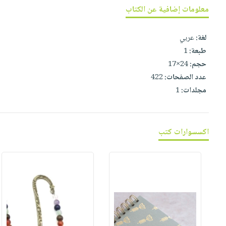
صابون
فيديوهات
معلومات إضافية عن الكتاب
عربة
أطفال
أسئلة
التسوق
مناسبات
يتكرر
لغة:
عربي
طرحها
طبعة:
1
نشرة
حجم:
24×17
الإصدارات
خدمات
عدد الصفحات:
422
نيل
مجلدات:
1
وفرات
انشر
كتابك
اكسسوارات كتب
تواصل
معنا