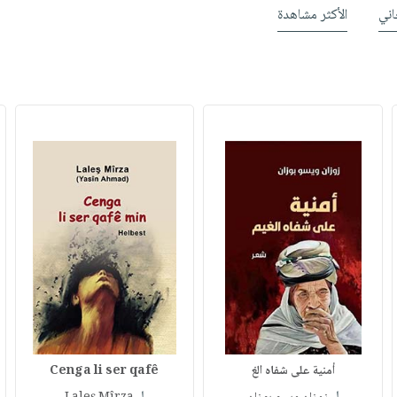
ني
الأكثر مشاهدة
أمنية على شفاه الغ
Cenga li ser qafê