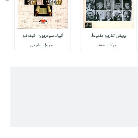
ويبقى التاريخ مفتوحاً،
أنبياء سومريون ؛ كيف تح
لـ تركي الحمد
لـ خزعل الماجدي