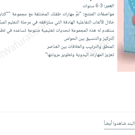
العمر:
3-6 سنوات
مواصفات المنتج:
"نمِّ
مهارات
طفلك
المختلفة
مع
مجموعة
""كتا
خلال
الألعاب
التفاعلية
الهادفة
التي
سترافقه
في
مرحلة
التعليم
المبك
ستقدم
له
هذه
المجموعة
تحديات
تعليمية
متنوعة
تساعده
في
تطو
التركيز
والتنسيق
بين
الحواس
المنطق
والترتيب
والعلاقات
بين
العناصر
تعزيز
المهارات
اليدوية
وتطوير
مرونتها"
البند شاهدوا أيضاً