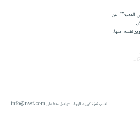
بي
الممتع""،
من
ر.
ير
نفسه،
منها:
info@nwf.com
لطلب كميّة كبيرة، الرجاء التواصل معنا على