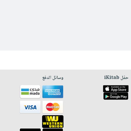
حمّل iKitab
وسائل الدفع