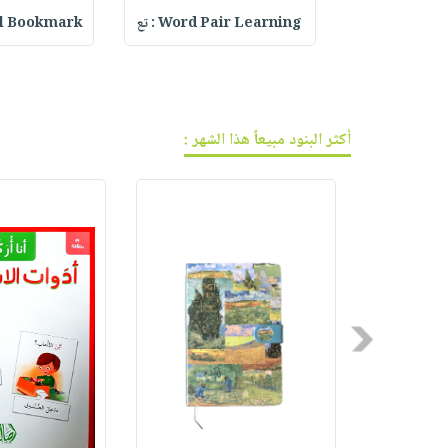
فيديوهات
صابون
عربة
Lined Spiral
Word Pair Learning : تع
rystal Bookmark
أسئلة
التسوق
أطفال
يتكرر
مناسبات
طرحها
نشرة
الإصدارات
خدمات
أكثر البنود مبيعاً هذا الشهر :
نيل
وفرات
انشر
كتابك
تواصل
معنا
Previous