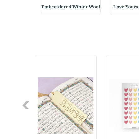
Your Future S
Embroidered Winter Wool
Love Yourse
Next