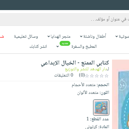
وتية
أطفال وناشئة
متجر الهدايا
وسائل تعليمية
شح
جديد
المطبخ والسفرة
انشر كتابك
كتابي الممتع - الخيال الإبداعي
لـ
دار الهدهد للنشر والتوزيع
(0)
0 التعليقات
الحجم:
متعدد الأحجام
اللون:
متعدد الألوان
عدد القطع:
1
المادة:
كرتوني