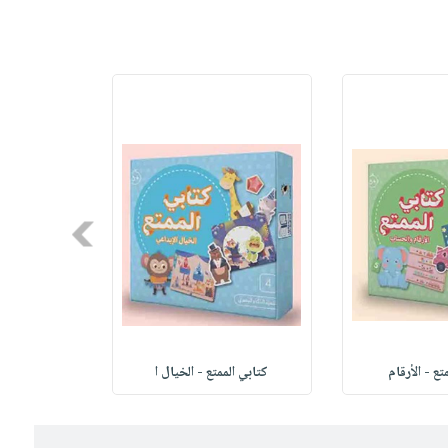
Next
تع - الأرقام
كتابي الممتع - الخيال ا
كتابي ال