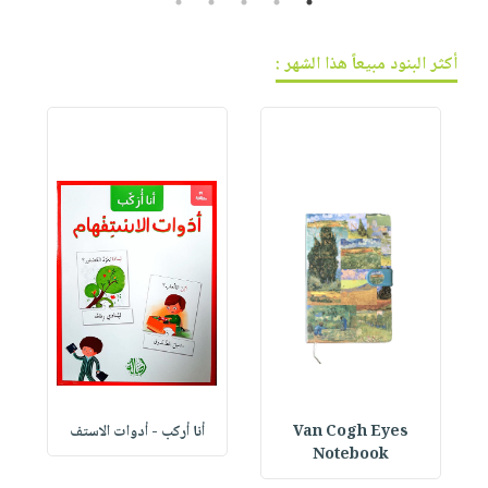
5
4
3
2
1
أكثر البنود مبيعاً هذا الشهر :
Van Cogh Eyes
أنا أركب - أدوات الاستف
 1
Notebook