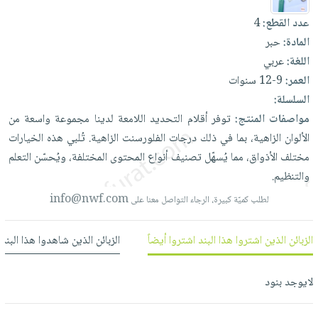
العناية
الأكثر
شحن
أدوات
عدد القطع:
4
بالأسنان
مبيعاً
مجاني
المائدة
المادة:
حبر
الحمية
العودة
بنود
الأوعية
اللغة:
عربي
والتغذية
للمدارس
مختارة
والتخزين
العمر:
9-12 سنوات
اشتراكات
اكسسوارات
السلسلة:
أدوات
كتب
كل
بحث
مواصفات المنتج:
توفر
أقلام
التحديد
اللامعة
لدينا
مجموعة
واسعة
من
المطبخ
الاشتراكات
اكسسوارات
متقدم
الألوان
الزاهية،
بما
في
ذلك
درجات
الفلورسنت
الزاهية.
تُلبي
هذه
الخيارات
منزلية
صندوق
مختلف
الأذواق،
مما
يُسهّل
تصنيف
أنواع
المحتوى
المختلفة،
ويُحسّن
التعلم
القراءة
اكسسوارات
والتنظيم.
نيل
iKitab
ملابس
info@nwf.com
لطلب كميّة كبيرة، الرجاء التواصل معنا على
وفرات
بلا
مطرزات
حدود
عن
حقائب
الزبائن الذين اشتروا هذا البند اشتروا أيضاً
الزبائن الذين شاهدوا هذا البند
حسابك
الشركة
حلي
لائحة
سياسة
لايوجد بنود
عناية
الأمنيات
الشركة
بالذات