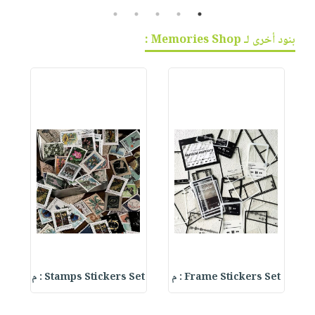
5
4
3
2
1
بنود أخرى لـ Memories Shop :
Frame Stickers Set : م
Stamps Stickers Set : م
 :