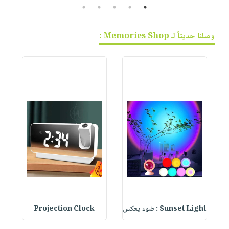
5
4
3
2
1
وصلنا حديثاً لـ Memories Shop :
Sunset Light : ضوء يعكس
Projection Clock
te