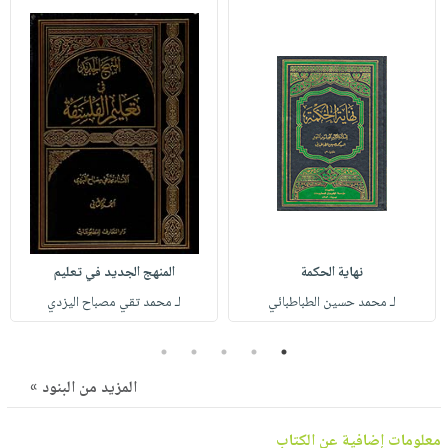
صابون
فيديوهات
عربة
أطفال
أسئلة
التسوق
مناسبات
يتكرر
طرحها
نشرة
الإصدارات
خدمات
نيل
وفرات
انشر
كتابك
نهاية الحكمة
المنهج الجديد في تعليم
تواصل
معنا
لـ محمد حسين الطباطبائي
لـ محمد تقي مصباح اليزدي
5
4
3
2
1
المزيد من البنود »
معلومات إضافية عن الكتاب