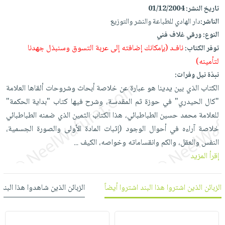
العناية
الأكثر
شحن
تاريخ النشر:
01/12/2004
أدوات
بالأسنان
مبيعاً
مجاني
الناشر:
دار الهادي للطباعة والنشر والتوزيع
المائدة
الحمية
العودة
النوع:
ورقي غلاف فني
بنود
الأوعية
والتغذية
نافـد (بإمكانك إضافته إلى عربة التسوق وسنبذل جهدنا
للمدارس
توفر الكتاب:
مختارة
والتخزين
اشتراكات
لتأمينه)
اكسسوارات
أدوات
نبذة نيل وفرات:
كتب
كل
بحث
المطبخ
الكتاب الذي بين يدينا هو عبارة عن خلاصة أبحاث وشروحات ألقاها العلامة
الاشتراكات
اكسسوارات
متقدم
"كال الحيدري" في حوزة ثم المقدسة، وشرح فيها كتاب "بداية الحكمة"
منزلية
صندوق
للعلامة محمد حسين الطباطبائي، هذا الكتاب الثمين الذي ضمنه الطباطبائي
القراءة
اكسسوارات
خلاصة آراءه في أحوال الوجود (إثبات المادة الأولى والصورة الجسمية،
iKitab
ملابس
نيل
النفس والعقل، والكم وانقساماته وخواصه، الكيف
...
بلا
مطرزات
وفرات
إقرأ المزيد
حدود
حقائب
عن
حسابك
حلي
الزبائن الذين اشتروا هذا البند اشتروا أيضاً
الزبائن الذين شاهدوا هذا البند
الشركة
عناية
لائحة
سياسة
بالذات
الأمنيات
الشركة