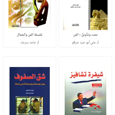
نحت وتأويل ؛ الفن
فلسفة الفن والجمال
لـ
لـ
علي أبو حيد حرقو
حامد سرمك