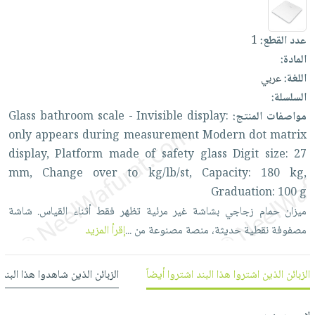
العناية
الأكثر
شحن
أدوات
بالأسنان
مبيعاً
مجاني
المائدة
عدد القطع:
1
الحمية
العودة
بنود
الأوعية
المادة:
والتغذية
للمدارس
مختارة
والتخزين
اللغة:
عربي
اشتراكات
اكسسوارات
السلسلة:
أدوات
كتب
كل
بحث
مواصفات المنتج:
display:
Invisible
-
scale
bathroom
Glass
المطبخ
الاشتراكات
اكسسوارات
متقدم
only
appears
during
measurement
Modern
dot
matrix
منزلية
صندوق
display,
Platform
made
of
safety
glass
Digit
size:
27
القراءة
اكسسوارات
mm,
Change
over
to
kg/lb/st,
Capacity:
180
kg,
نيل
iKitab
Graduation:
100
g
ملابس
وفرات
بلا
ميزان
حمام
زجاجي
بشاشة
غير
مرئية
تظهر
فقط
أثناء
القياس.
شاشة
مطرزات
حدود
مصفوفة
نقطية
حديثة،
منصة
مصنوعة
من
...
إقرأ المزيد
عن
حقائب
حسابك
الشركة
حلي
لائحة
سياسة
الزبائن الذين اشتروا هذا البند اشتروا أيضاً
الزبائن الذين شاهدوا هذا البند
عناية
الأمنيات
الشركة
بالذات