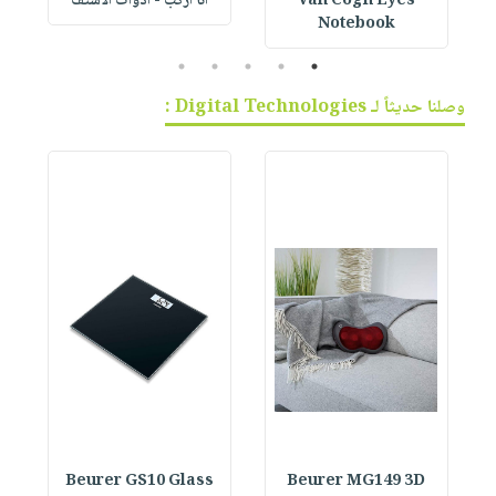
Van Cogh Eyes
أنا أركب - أدوات الاستف
 1
Notebook
5
4
3
2
1
وصلنا حديثاً لـ Digital Technologies :
Beurer GS10 Glass
Beurer MG149 3D