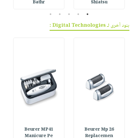
Bathr
Shiatsu
5
4
3
2
1
بنود أخرى لـ Digital Technologies :
Beurer MP41
Beurer Mp 26
Manicure Pe
Replacemen