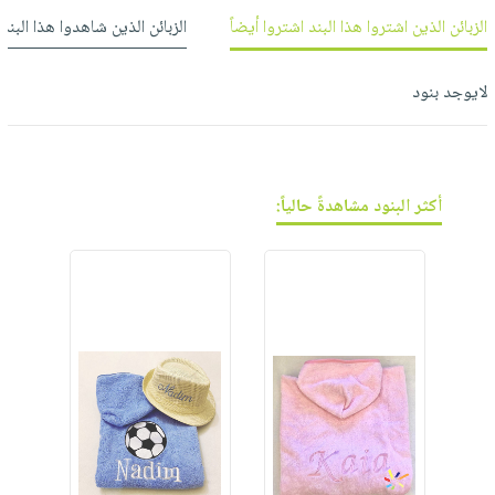
فيديوهات
صابون
عربة
الزبائن الذين اشتروا هذا البند اشتروا أيضاً
الزبائن الذين شاهدوا هذا البند
أسئلة
التسوق
أطفال
يتكرر
مناسبات
لايوجد بنود
طرحها
نشرة
الإصدارات
خدمات
نيل
وفرات
أكثر البنود مشاهدةً حالياً:
انشر
كتابك
تواصل
معنا