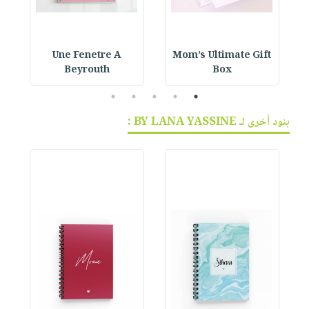
Une Fenetre A
Mom’s Ultimate Gift
Beyrouth
Box
5
4
3
2
1
بنود أخرى لـ BY LANA YASSINE :