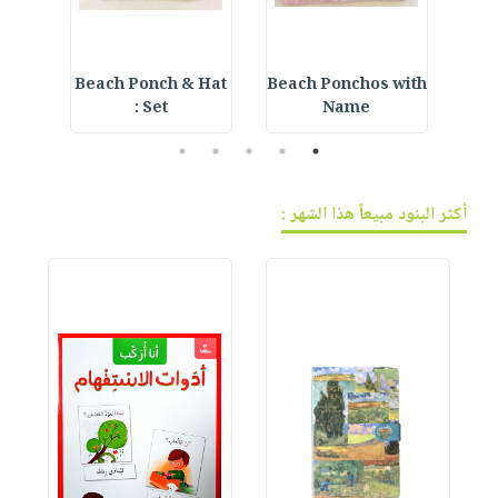
r
Beach Ponch & Hat
Beach Ponchos with
Love
Set :
Name
5
4
3
2
1
أكثر البنود مبيعاً هذا الشهر :