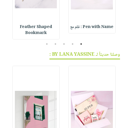
Pen with Name : قلم مع
Feather Shaped
 &
Bookmark
5
4
3
2
1
وصلنا حديثاً لـ BY LANA YASSINE :