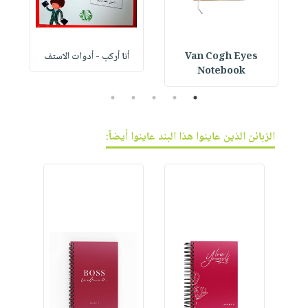
Van Cogh Eyes
أنا أركب - أدوات الاستف
 1
Notebook
5
4
3
2
1
الزبائن الذين عاينوا هذا البند عاينوا أيضاً: