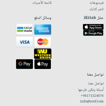
فيديوهات
لائحة الأمنيات
انشر كتابك
حمّل iKitab
وسائل الدفع
تواصل معنا
تواصل معنا
أسئلة يتكرر طرحها
+96171324076
info@nwf.com