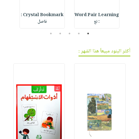
ur
Crystal Bookmark :
Word Pair Learning
De
: تع
فاصل
5
4
3
2
1
أكثر البنود مبيعاً هذا الشهر :