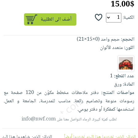
15.00$
العناية
الأكثر
شحن
أدوات
بالأسنان
مبيعاً
مجاني
المائدة
الكمية:
الحمية
العودة
بنود
الأوعية
والتغذية
للمدارس
مختارة
والتخزين
اشتراكات
اكسسوارات
الحجم:
حجم واحد (0×15×21)
أدوات
كتب
اللون:
متعدد الألوان
كل
بحث
المطبخ
الاشتراكات
اكسسوارات
متقدم
منزلية
صندوق
القراءة
اكسسوارات
عدد القطع:
1
نيل
iKitab
المادة:
ورق
ملابس
وفرات
بلا
مواصفات المنتج:
دفتر
ملاحظات
مخطط
مكوّن
من
120
صفحة
مع
مطرزات
حدود
رسومات
منوعة
وتصاميم
رائعة.
مناسب
للمدرسة،
الجامعة
و
العمل.
عن
حقائب
حسابك
استخدمها
كمفكرة
أو
دفتر
يومي.
الشركة
حلي
لائحة
info@nwf.com
سياسة
لطلب كميّة كبيرة، الرجاء التواصل معنا على
عناية
الأمنيات
الشركة
بالذات
الزبائن الذين اشتروا هذا البند اشتروا أيضاً
الزبائن الذين شاهدوا هذا البند