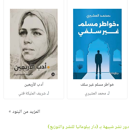
خواطر مسلم غير سلف
أدب الأربعين
لـ
لـ
محمد العشيري
شريف المليكة فتي
المزيد من البنود »
دور نشر شبيهة بـ (دار ببلومانيا للنشر والتوزيع)