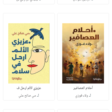
أحلام العصافير
عزيزي الألم ارحل ف
لـ
لـ
ولاء فوزي
مي صالح علي