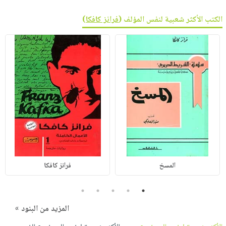
الكتب الأكثر شعبية لنفس المؤلف (
فرانز كافكا
)
المسخ
فرانز كافكا
5
4
3
2
1
المزيد من البنود »