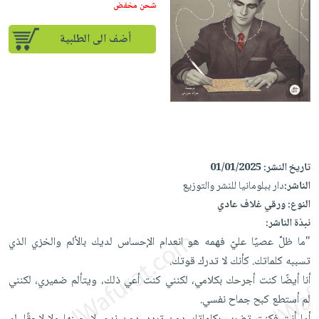
إختياراتنا
تعليمية
شحن مخفض
أسئلة
إختياراتنا
المواضيع
iKitab
يتكرر
كتب
أضف الى الطلبية
بلا
الأكثر
طرحها
أكاديمية
الصحة
حدود
مبيعاً
تحميل
والعناية
صندوق
أسئلة
وسائل
masmu3
الشخصية
القراءة
يتكرر
تعليمية
على
جديد
English
طرحها
صندوق
Android
books
الكل
تحميل
القراءة
تحميل
iKitab
أجهزة
جوائز
المطبخ
تاريخ النشر:
01/01/2025
masmu3
على
العناية
والسفرة
الناشر:
دار ببلومانيا للنشر والتوزيع
على
Android
جديد
الشخصية
النوع:
ورقي غلاف عادي
Apple
تحميل
نبذة الناشر:
العناية
الكل
"ما ظلَّ عصيًا عليّ فهمه هو انعدام الإحساس لديك بالألم والخزي الذي
iKitab
وتصفيف
أواني
متجر
تسببه كلماتك. كأنك لا تدرك قوتك.
على
الشعر
الطهي
الهدايا
أنا أيضًا كنت أجرحك بكلامي، لكنني كنت أعي ذلك، ويتألم ضميري، لكنني
Apple
العناية
أدوات
لم أستطع كبح جماح نفسي.
بالجسم
أقسام
الخبز