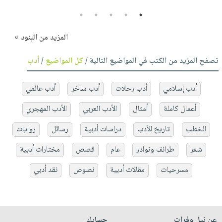
5
4
3
2
1
المزيد من البنود »
تصفح المزيد من الكتب في المواضيع التالية /
كل المواضيع
/
أدب
أدب إسلامي
أدب رحلات
أدب ساخر
أدب عالمي
أعمال كاملة
أمثال
الأدب العربي
الأدب المهجري
الخطب
تاريخ الأدب
دراسات أدبية
رسائل
روايات
شعر
طرائف ونوادر
عام
قصص
مختارات أدبية
مسرحيات
مقالات أدبية
نصوص
نقد أدبي
عن نيل وفرات
حسابك