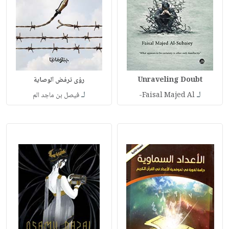
Unraveling Doubt
رؤى ترفض الوصاية
لـ
لـ
Faisal Majed Al-
فيصل بن ماجد الم