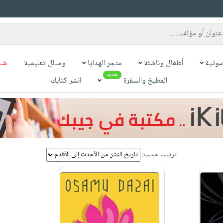
وتية
أطفال وناشئة
متجر الهدايا
وسائل تعليمية
شح
جديد
المطبخ والسفرة
انشر كتابك
ترتيب حسب: