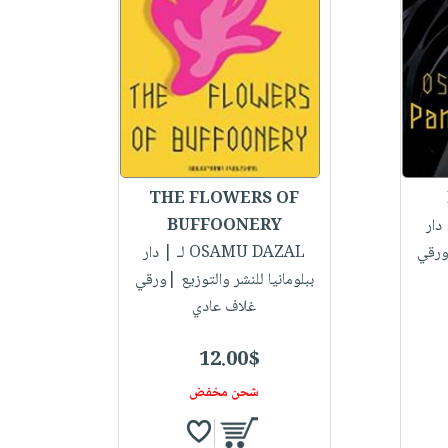
THE FLOWERS OF
دار
BUFFOONERY
|ورقي
لـ OSAMU DAZAL
| دار
ببلومانيا للنشر والتوزيع |ورقي
غلاف عادي
12.00$
شحن مخفض